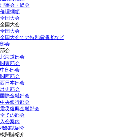
理事会・総会
倫理綱領
全国大会
全国大会
全国大会
全国大会での特別講演者など
部会
部会
北海道部会
関東部会
中部部会
関西部会
西日本部会
歴史部会
国際金融部会
中央銀行部会
震災復興金融部会
全ての部会
入会案内
機関誌紹介
機関誌紹介