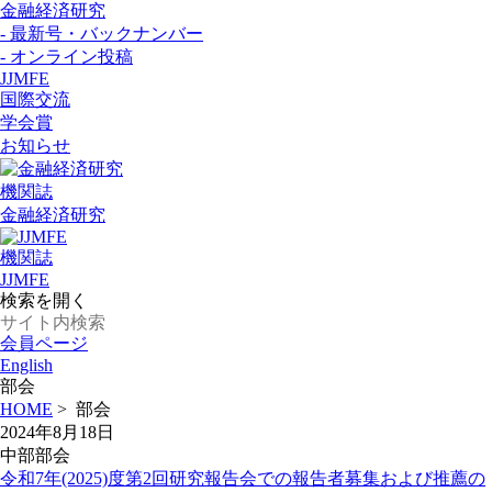
金融経済研究
- 最新号・バックナンバー
- オンライン投稿
JJMFE
国際交流
学会賞
お知らせ
機関誌
金融経済研究
機関誌
JJMFE
検索を開く
会員ページ
English
部会
HOME
>
部会
2024年8月18日
中部部会
令和7年(2025)度第2回研究報告会での報告者募集および推薦の