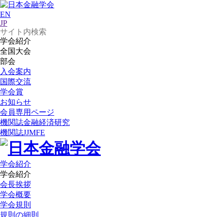
EN
JP
学会紹介
全国大会
部会
入会案内
国際交流
学会賞
お知らせ
会員専用ページ
機関誌
金融経済研究
機関誌
JJMFE
学会紹介
学会紹介
会長挨拶
学会概要
学会規則
規則の細則