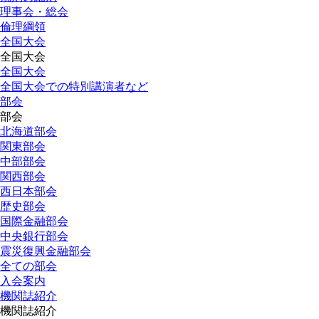
理事会・総会
倫理綱領
全国大会
全国大会
全国大会
全国大会での特別講演者など
部会
部会
北海道部会
関東部会
中部部会
関西部会
西日本部会
歴史部会
国際金融部会
中央銀行部会
震災復興金融部会
全ての部会
入会案内
機関誌紹介
機関誌紹介