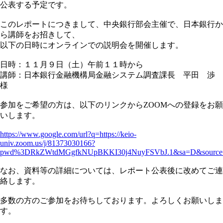
公表する予定です。
このレポートにつきまして、中央銀行部会主催で、日本銀行か
ら講師をお招きして、
以下の日時にオンラインでの説明会を開催します。
日時：１１月９日（土）午前１１時から
講師：日本銀行金融機構局金融システム調査課長 平田 渉
様
参加をご希望の方は、以下のリンクからZOOMへの登録をお願
いします。
https://www.google.com/url?q=https://keio-
univ.zoom.us/j/81373030166?
pwd%3DRkZWtdMGgfkNUpBKKI30j4NuyFSVbJ.1&sa=D&source=
なお、資料等の詳細については、レポート公表後に改めてご連
絡します。
多数の方のご参加をお待ちしております。よろしくお願いしま
す。