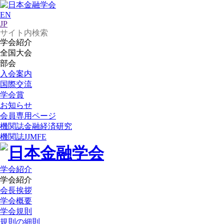
EN
JP
学会紹介
全国大会
部会
入会案内
国際交流
学会賞
お知らせ
会員専用ページ
機関誌
金融経済研究
機関誌
JJMFE
学会紹介
学会紹介
会長挨拶
学会概要
学会規則
規則の細則