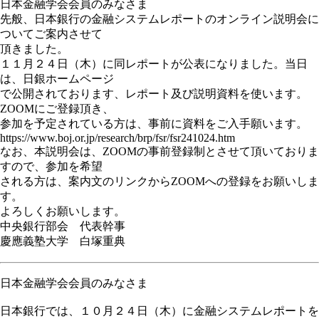
日本金融学会会員のみなさま
先般、日本銀行の金融システムレポートのオンライン説明会に
ついてご案内させて
頂きました。
１１月２４日（木）に同レポートが公表になりました。当日
は、日銀ホームページ
で公開されております、レポート及び説明資料を使います。
ZOOMにご登録頂き、
参加を予定されている方は、事前に資料をご入手願います。
https://www.boj.or.jp/research/brp/fsr/fsr241024.htm
なお、本説明会は、ZOOMの事前登録制とさせて頂いておりま
すので、参加を希望
される方は、案内文のリンクからZOOMへの登録をお願いしま
す。
よろしくお願いします。
中央銀行部会 代表幹事
慶應義塾大学 白塚重典
日本金融学会会員のみなさま
日本銀行では、１０月２４日（木）に金融システムレポートを