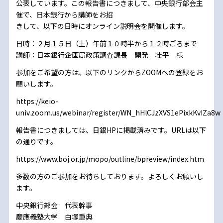
公表しています。この報告書につきまして、中央銀行部会主
催で、日本銀行から講師をお招
きして、以下の日時にオンライン説明会を開催します。
日時：２月１５日（土）午前１０時半から１２時ごろまで
講師：日本銀行企画局政策調査課長 開発 壮平 様
参加をご希望の方は、以下のリンクからZOOMへの登録をお
願いします。
https://keio-
univ.zoom.us/webinar/register/WN_hHlCJzXVS1ePixkKvIZa8w
報告書につきましては、日銀HPに掲載済みです。URLは以下
の通りです。
https://www.boj.or.jp/mopo/outline/bpreview/index.htm
多数の方のご参加をお待ちしております。よろしくお願いし
ます。
中央銀行部会 代表幹事
慶應義塾大学 白塚重典