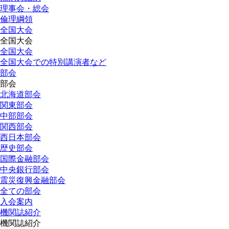
理事会・総会
倫理綱領
全国大会
全国大会
全国大会
全国大会での特別講演者など
部会
部会
北海道部会
関東部会
中部部会
関西部会
西日本部会
歴史部会
国際金融部会
中央銀行部会
震災復興金融部会
全ての部会
入会案内
機関誌紹介
機関誌紹介