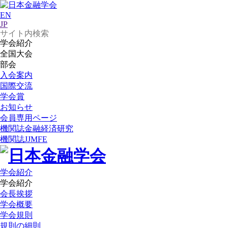
EN
JP
学会紹介
全国大会
部会
入会案内
国際交流
学会賞
お知らせ
会員専用ページ
機関誌
金融経済研究
機関誌
JJMFE
学会紹介
学会紹介
会長挨拶
学会概要
学会規則
規則の細則