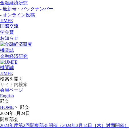
金融経済研究
- 最新号・バックナンバー
- オンライン投稿
JJMFE
国際交流
学会賞
お知らせ
機関誌
金融経済研究
機関誌
JJMFE
検索を開く
会員ページ
English
部会
HOME
>
部会
2024年1月24日
関東部会
2023年度第2回関東部会開催（2024年3月14日［木］対面開催）