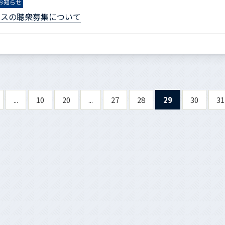
お知らせ
ンスの聴衆募集について
...
10
20
...
27
28
29
30
31