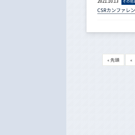
2021.10.13
その他
CSRカンファレ
« 先頭
«