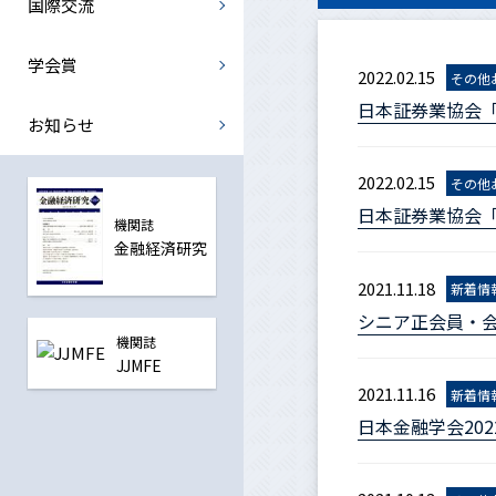
国際交流
国際金融部会
中央銀行部会
学会賞
2022.02.15
その他
日本証券業協会
震災復興金融部会
お知らせ
全ての部会
2022.02.15
その他
日本証券業協会
機関誌
金融経済研究
2021.11.18
新着情
シニア正会員・
機関誌
JJMFE
2021.11.16
新着情
日本金融学会20