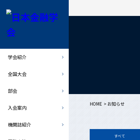
学会紹介
全国大会
部会
機関誌紹介
会長挨拶
全国大会
北海道部会
金融経済研究
学会紹介
学会概要
全国大会での特別講演者など
関東部会
- 最新号・バックナンバー
全国大会
学会規則
中部部会
- オンライン投稿
部会
規則の細則
関西部会
JJMFE
HOME
お知らせ
入会案内
理事会・総会
西日本部会
機関誌紹介
倫理綱領
歴史部会
すべて