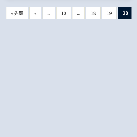
« 先頭
«
...
10
...
18
19
20
Copyright © 1996 Japan Society of Monetary Economics. ALL Rights Reserved.