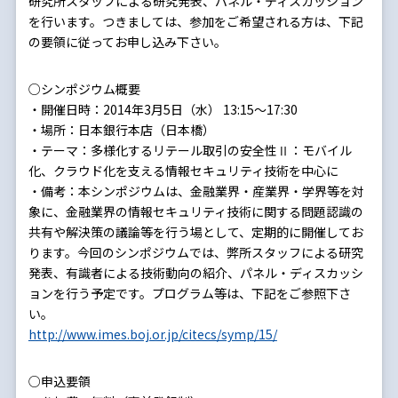
研究所スタッフによる研究発表、パネル・ディスカッション
を行います。つきましては、参加をご希望される方は、下記
の要領に従ってお申し込み下さい。
○シンポジウム概要
・開催日時：2014年3月5日（水） 13:15～17:30
・場所：日本銀行本店（日本橋）
・テーマ：多様化するリテール取引の安全性Ⅱ：モバイル
化、クラウド化を支える情報セキュリティ技術を中心に
・備考：本シンポジウムは、金融業界・産業界・学界等を対
象に、金融業界の情報セキュリティ技術に関する問題認識の
共有や解決策の議論等を行う場として、定期的に開催してお
ります。今回のシンポジウムでは、弊所スタッフによる研究
発表、有識者による技術動向の紹介、パネル・ディスカッシ
ョンを行う予定です。プログラム等は、下記をご参照下さ
い。
http://www.imes.boj.or.jp/citecs/symp/15/
○申込要領