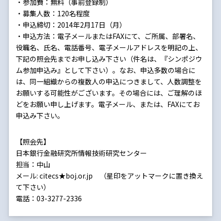
・参加費：無料（事前登録制）
・募集人数：120名程度
・申込締切：2014年2月17日（月）
・申込方法：電子メールまたはFAXにて、ご所属、部署名、
役職名、氏名、電話番号、電子メールアドレスを明記の上、
下記の照会先までお申し込み下さい（件名は、『シンポジウ
ム参加申込み』として下さい）。なお、申込多数の場合に
は、同一組織からの複数人の申込につきまして、人数調整を
お願いする可能性がございます。その場合には、ご理解のほ
どをお願い申し上げます。電子メール、または、FAXにてお
申込み下さい。
【照会先】
日本銀行金融研究所情報技術研究センター
担当：中山
メール: citecs★boj.or.jp （星印をアットマークに置き換え
て下さい）
電話：03-3277-2336