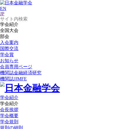
EN
JP
学会紹介
全国大会
部会
入会案内
国際交流
学会賞
お知らせ
会員専用ページ
機関誌
金融経済研究
機関誌
JJMFE
学会紹介
学会紹介
会長挨拶
学会概要
学会規則
規則の細則