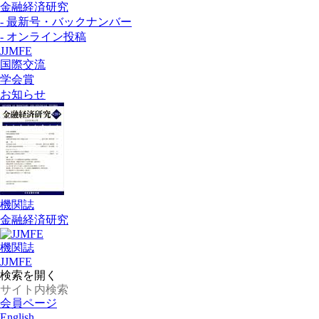
金融経済研究
- 最新号・バックナンバー
- オンライン投稿
JJMFE
国際交流
学会賞
お知らせ
機関誌
金融経済研究
機関誌
JJMFE
検索を開く
会員ページ
English