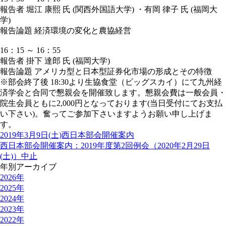
報告者 堀江 康熙 氏 (関西外国語大学) ・有岡 律子 氏 (福岡大
学)
報告論題 経済環境の変化と農協経営
16：15 ～ 16：55
報告者 掛下 達郎 氏 (福岡大学)
報告論題 アメリカ型と日本型証券化市場の形成とその特徴
※部会終了後 18:30より生協食堂（ビッグスカイ）にて九州経
済学会と合同で懇親会を開催致します。懇親会費は一般会員・
院生会員ともに2,000円となっております(当日受付にてお支払
い下さい)。奮ってご参加下さいますようお願い申し上げま
す。
2019年3月9日(土)西日本部会開催案内
西日本部会開催案内：2019年度第2回例会（2020年2月29日
(土)）中止
年別アーカイブ
2026年
2025年
2024年
2023年
2022年