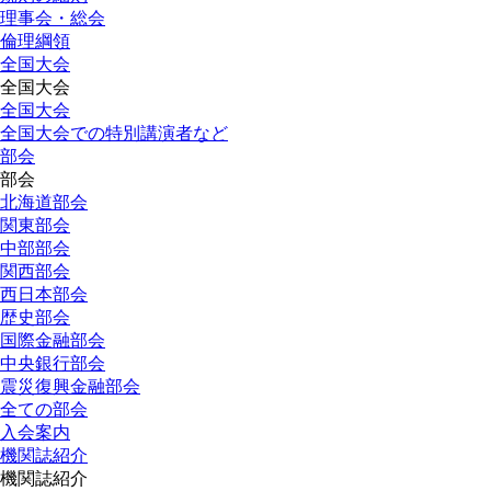
理事会・総会
倫理綱領
全国大会
全国大会
全国大会
全国大会での特別講演者など
部会
部会
北海道部会
関東部会
中部部会
関西部会
西日本部会
歴史部会
国際金融部会
中央銀行部会
震災復興金融部会
全ての部会
入会案内
機関誌紹介
機関誌紹介