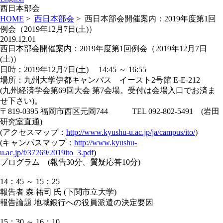
西日本部会
HOME
>
西日本部会
>
西日本部会開催案内：2019年度第1回
例会（2019年12月7日(土)）
2019.12.01
西日本部会開催案内：2019年度第1回例会（2019年12月7日
(土)）
日時：2019年12月7日(土) 14:45 ～ 16:55
場所：九州大学伊都キャンパス イースト2号館 E-E-212
(九州経済学会第69回大会 第7会場。受付は会場入口でお済ま
せ下さい)。
〒819-0395 福岡市西区元岡744 TEL 092-802-5491 (岩田
研究室直通)
(アクセスマップ：
http://www.kyushu-u.ac.jp/ja/campus/ito/
)
(キャンパスマップ：
http://www.kyushu-
u.ac.jp/f/37269/2019ito_3.pdf
)
プログラム (報告30分、質疑応答10分)
14：45 ～ 15：25
報告者 森 祐司 氏 (下関市立大学)
報告論題 地域銀行への役員派遣の決定要因
15：30 ～ 16：10