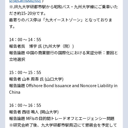
p/ja/campus/ito/
)
※JR九大学研都市駅から昭和バス・九州大学線にご乗車いた
だき約15-20分です。
最寄りのバス停は「九大イーストゾーン」となっておりま
す。
14：00 ～ 14：55
報告者呉 博宇 氏 (九州大学（院）)
報告論題 中国の商業銀行の国際化における実証分析：要因と
立地選択
15：00 ～ 15：55
報告者 山本 周吾 氏 (山口大学)
報告論題 Offshore Bond Issuance and Noncore Liability in
China
16：00 ～ 16：55
報告者 西垣 鳴人 (岡山大学)
報告論題 MFIsの目的間トレードオフとエージェンシー問題
※研究会終了後、九大学研都市駅周辺にて懇親会を予定して