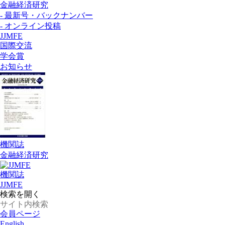
金融経済研究
- 最新号・バックナンバー
- オンライン投稿
JJMFE
国際交流
学会賞
お知らせ
機関誌
金融経済研究
機関誌
JJMFE
検索を開く
会員ページ
English