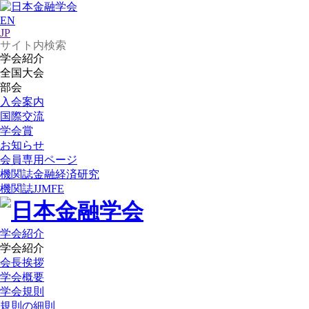
EN
JP
学会紹介
全国大会
部会
入会案内
国際交流
学会賞
お知らせ
会員専用ページ
機関誌
金融経済研究
機関誌
JJMFE
学会紹介
学会紹介
会長挨拶
学会概要
学会規則
規則の細則