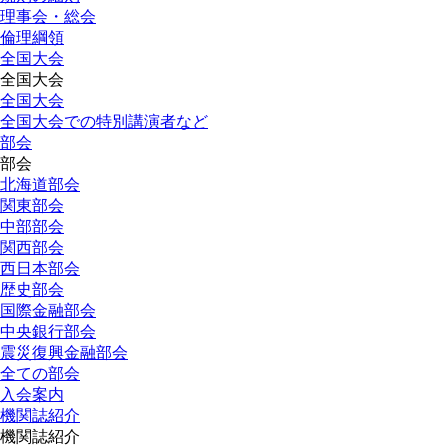
理事会・総会
倫理綱領
全国大会
全国大会
全国大会
全国大会での特別講演者など
部会
部会
北海道部会
関東部会
中部部会
関西部会
西日本部会
歴史部会
国際金融部会
中央銀行部会
震災復興金融部会
全ての部会
入会案内
機関誌紹介
機関誌紹介