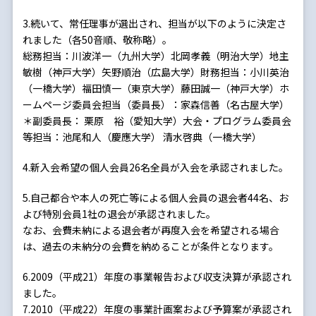
3.続いて、常任理事が選出され、担当が以下のように決定さ
れました（各50音順、敬称略）。
総務担当：川波洋一（九州大学）北岡孝義（明治大学）地主
敏樹（神戸大学）矢野順治（広島大学）財務担当：小川英治
（一橋大学）福田慎一（東京大学）藤田誠一（神戸大学）ホ
ームページ委員会担当（委員長）：家森信善（名古屋大学）
＊副委員長： 栗原 裕（愛知大学）大会・プログラム委員会
等担当：池尾和人（慶應大学） 清水啓典（一橋大学）
4.新入会希望の個人会員26名全員が入会を承認されました。
5.自己都合や本人の死亡等による個人会員の退会者44名、お
よび特別会員1社の退会が承認されました。
なお、会費未納による退会者が再度入会を希望される場合
は、過去の未納分の会費を納めることが条件となります。
6.2009（平成21）年度の事業報告および収支決算が承認され
ました。
7.2010（平成22）年度の事業計画案および予算案が承認され