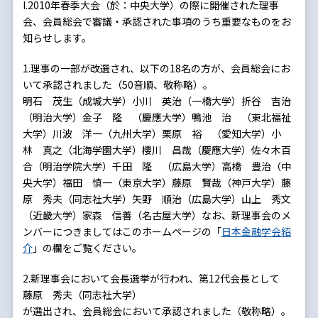
I.2010年春季大会（於：中央大学）の際に開催された理事
会、会員総会で審議・承認された事項のうち重要なものをお
知らせします。
1.理事の一部が改選され、以下の18名の方が、会員総会にお
いて承認されました（50音順、敬称略）。
明石 茂生（成城大学）小川 英治（一橋大学）折谷 吉治
（明治大学）金子 隆 （慶應大学）鴨池 治 （東北福祉
大学）川波 洋一（九州大学）栗原 裕 （愛知大学）小
林 真之（北海学園大学）櫻川 昌哉（慶應大学）佐々木百
合（明治学院大学）千田 隆 （広島大学）高橋 豊治（中
央大学）福田 慎一（東京大学）藤原 賢哉（神戸大学）藤
原 秀夫（同志社大学）矢野 順治（広島大学）山上 秀文
（近畿大学）家森 信善（名古屋大学）なお、新理事会のメ
ンバーにつきましてはこのホームページの「
日本金融学会紹
介
」の欄をご覧ください。
2.新理事会において会長選挙が行われ、第12代会長として
藤原 秀夫（同志社大学）
が選出され、会員総会において承認されました（敬称略）。