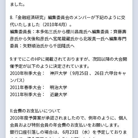
ました。
8.「金融経済研究」編集委員会のメンバーが下記のように交
代いたしました（2010年4月）。
編集委員長：本多佑三氏から櫻川昌哉氏へ編集委員：齊藤壽
彦氏から矢後和彦氏へ宮尾龍蔵氏から北坂真一氏へ編集専門
委員：矢野順治氏から千田隆氏へ
9.すでにこのHPに掲載されておりますが、次回以降の大会開
催予定が以下のように決定されています。
2010年秋季大会： 神戸大学（ 9月25日 、 26日 六甲台キャ
ンパス）
2011年春季大会： 明治大学
2011年秋季大会： 近畿大学
II.会費のお支払いについて
2010年度予算案が承認されましたので、例年のように、個人
会員および特別会員の年会費のお支払いをお願いします。
銀行口座引落しの場合は、 6月23日 （水）を予定しておりま