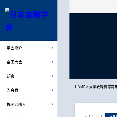
学会紹介
全国大会
部会
機関誌紹介
会長挨拶
全国大会
北海道部会
金融経済研究
学会紹介
学会概要
全国大会での特別講演者など
関東部会
- 最新号・バックナンバー
全国大会
学会規則
中部部会
- オンライン投稿
部会
規則の細則
関西部会
JJMFE
HOME
>
大学教職員等募
入会案内
理事会・総会
西日本部会
機関誌紹介
倫理綱領
歴史部会
2017.02.01
大学教