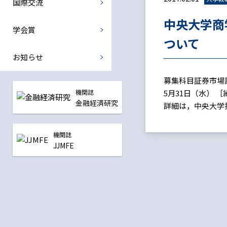
国際交流
国際金融部会
中央大学商
中央銀行部会
学会賞
ついて
震災復興金融部会
お知らせ
全ての部会
募集科目証券市場論
機関誌
5月31日（水） 
金融経済研究
詳細は，中央大学
機関誌
JJMFE