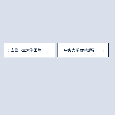
広島市立大学国際学部 国際金融論・金融論の教員公募
中央大学商学部専任教員（任期なし）「保険学/生命保険論」の公募について