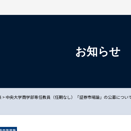
検索を開く
お知らせ
集
>
中央大学商学部専任教員（任期なし）「証券市場論」の公募につい
職員等募集