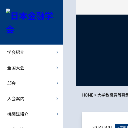
学会紹介
全国大会
部会
機関誌紹介
会長挨拶
全国大会
北海道部会
金融経済研究
学会紹介
学会概要
全国大会での特別講演者など
関東部会
- 最新号・バックナンバー
全国大会
学会規則
中部部会
- オンライン投稿
部会
規則の細則
関西部会
JJMFE
HOME
>
大学教職員等募
入会案内
理事会・総会
西日本部会
機関誌紹介
倫理綱領
歴史部会
2014.08.01
大学教