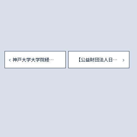
神戸大学大学院経済学研究科：准教授（任期なし）または講師（任期付き）の公募（企業金融論・金融経済論）
【公益財団法人日本証券経済研究所】研究員募集のお知らせ