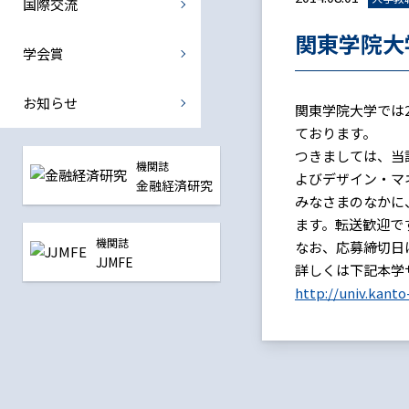
国際交流
国際金融部会
関東学院大
中央銀行部会
学会賞
震災復興金融部会
お知らせ
関東学院大学では
ております。
全ての部会
つきましては、当
機関誌
よびデザイン・マ
金融経済研究
みなさまのなかに
ます。転送歓迎で
機関誌
なお、応募締切日
JJMFE
詳しくは下記本学
http://univ.kanto