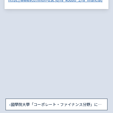
https://www.eco.nihon-u.ac.jp/r8_koubo_1/r8_financial/
國學院大學「コーポレート・ファイナンス分野」に関する教員公募のお知らせ