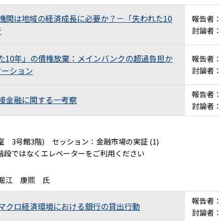
機関は地域の経済成長に必要か？－「失われた10
報告者
析
討論者
た10年」の債権放棄：メインバンクの超過負担か
報告者
ケーション
討論者
報告者
間接金融に関する一考察
討論者
室 3号館3階) セッション：金融市場の実証 (1)
階段ではなくエレベーターをご利用ください
 堀江 康煕 氏
報告者
なマクロ経済環境における銀行の貸出行動
討論者