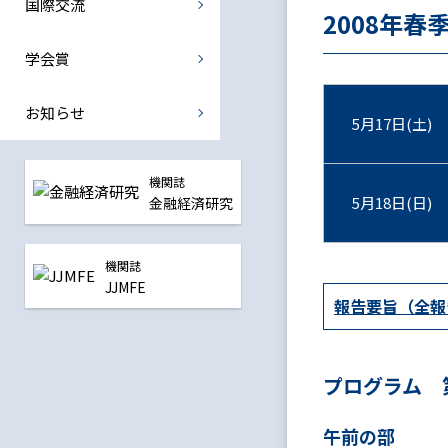
国際交流
国際金融部会
2008年春
中央銀行部会
学会賞
震災復興金融部会
お知らせ
5月17日(土)
全ての部会
機関誌
5月18日(日)
金融経済研究
機関誌
JJMFE
報告要旨（全報
プログラム 
午前の部