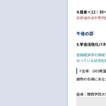
4.昼食＜12：35
お弁当のほか学内
午後の部
5.学会活性化パネル
金融経済学の領域では、
なっている状況を
F会場 (003教
建物の右端にある
座長：関西学院大