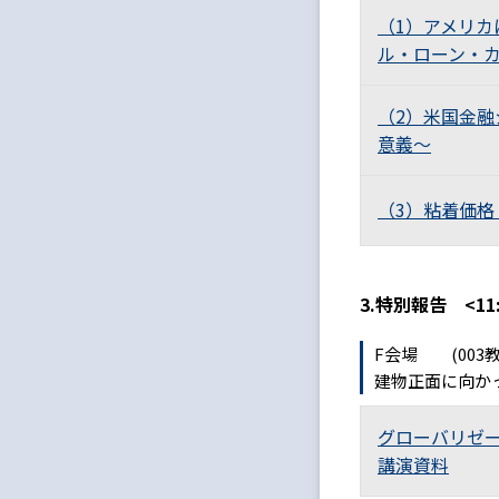
（1）アメリ
ル・ローン・
（2）米国金
意義～
（3）粘着価
3.特別報告 <11:5
F会場 (003
建物正面に向か
グローバリゼ
講演資料