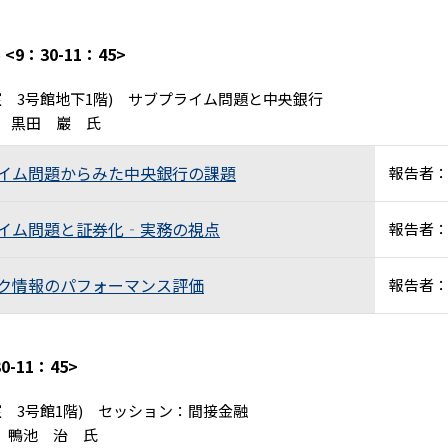
ル
<9：30-11：45>
教室 3号館地下1階) サブプライム問題と中央銀行
学 黒田 巖 氏
ライム問題からみた中央銀行の課題
報告者：
ライム問題と証券化‐実務の視点
報告者：
スク情報のパフォーマンス評価
報告者：
30-11：45>
教室 3号館1階) セッション：間接金融
 鴨池 治 氏