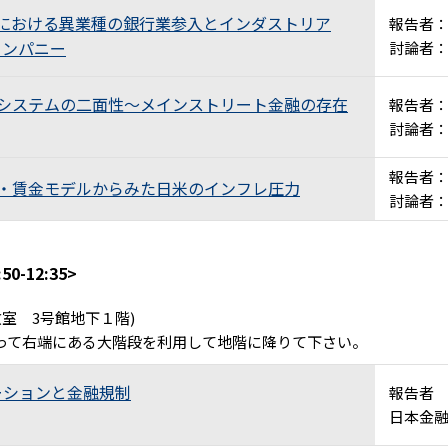
カにおける異業種の銀行業参入とインダストリア
報告者
カンパニー
討論者
融システムの二面性～メインストリート金融の存在
報告者
討論者
報告者
格・賃金モデルからみた日米のインフレ圧力
討論者
0-12:35>
教室 3号館地下１階)
って右端にある大階段を利用して地階に降りて下さい。
ーションと金融規制
報告者
日本金融