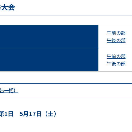
季大会
午前の部
午後の部
午前の部
午後の部
告一括）
第1日 5月17日（土）