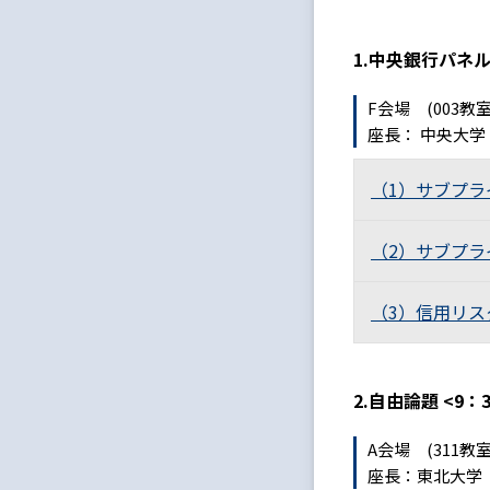
1.
中央銀行パネ
F会場 (003
座長： 中央大
（1）サブプ
（2）サブプ
（3）信用リ
2.自由論題 <9：
A会場 (311
座長：東北大学