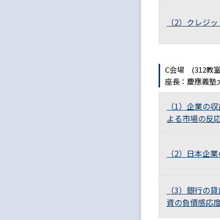
（2）クレジッ
C会場 (312
座長：慶應義塾
（1）企業の
よる市場の反
（2）日本企
（3）銀行の
資の負債感応