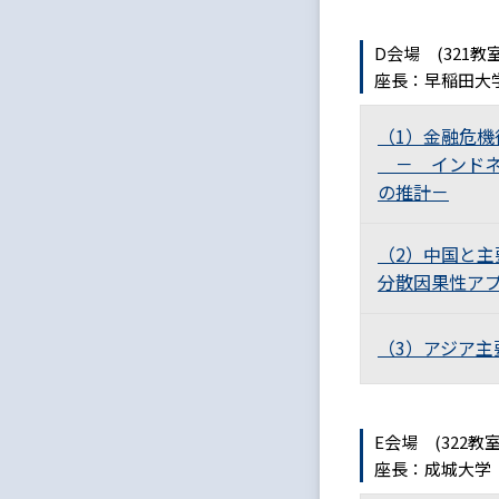
D会場 (321
座長：早稲田大
（1）金融危
－ インドネ
の推計－
（2）中国と
分散因果性ア
（3）アジア
E会場 (322
座長：成城大学