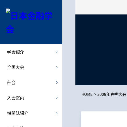
学会紹介
全国大会
部会
機関誌紹介
会長挨拶
全国大会
北海道部会
金融経済研究
学会紹介
学会概要
全国大会での特別講演者など
関東部会
- 最新号・バックナンバー
全国大会
学会規則
中部部会
- オンライン投稿
部会
規則の細則
関西部会
JJMFE
HOME
2008年春季大会
入会案内
理事会・総会
西日本部会
機関誌紹介
倫理綱領
歴史部会