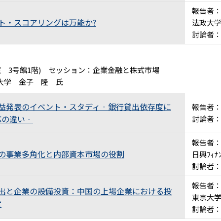
報告者
ト・スコアリングは万能か?
法政大
討論者
教室 3号館1階) セッション：企業金融と株式市場
大学 金子 隆 氏
収益発表のイベント・スタディ‐銀行貸出依存度に
報告者
応の違い‐
討論者
報告者
業の事業多角化と内部資本市場の役割
日興ﾌｨﾅ
討論者
報告者
貸出と企業の設備投資：中国の上場企業における投
東京大
度
討論者