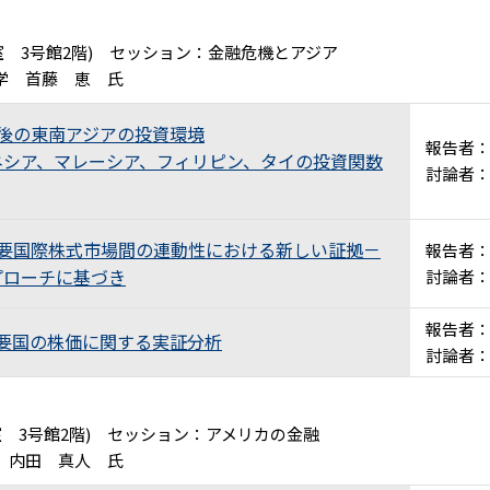
教室 3号館2階) セッション：金融危機とアジア
学 首藤 恵 氏
機後の東南アジアの投資環境
報告者
シア、マレーシア、フィリピン、タイの投資関数
討論者
主要国際株式市場間の連動性における新しい証拠－
報告者
プローチに基づき
討論者
報告者
主要国の株価に関する実証分析
討論者
教室 3号館2階) セッション：アメリカの金融
 内田 真人 氏