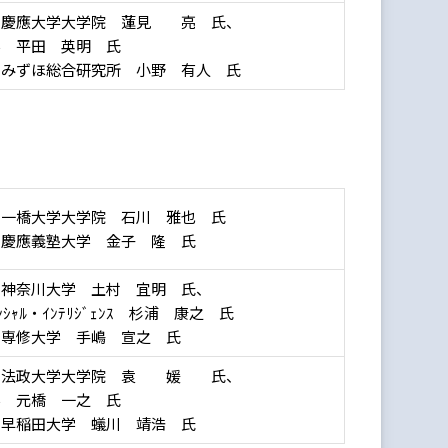
：慶應大学大学院 蓮見 亮 氏、
学 平田 英明 氏
：みずほ総合研究所 小野 有人 氏
：一橋大学大学院 石川 雅也 氏
：慶應義塾大学 金子 隆 氏
：神奈川大学 土村 宜明 氏、
ﾝｼｬﾙ・ｲﾝﾃﾘｼﾞｪﾝｽ 杉浦 康之 氏
：専修大学 手嶋 宣之 氏
：法政大学大学院 袁 媛 氏、
学 元橋 一之 氏
：早稲田大学 蟻川 靖浩 氏