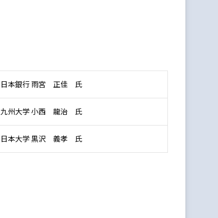
日本銀行 雨宮 正佳 氏
九州大学 小西 龍治 氏
日本大学 黒沢 義孝 氏