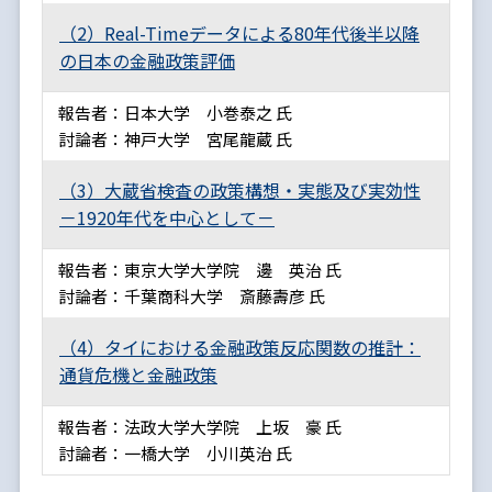
（2）Real-Timeデータによる80年代後半以降
の日本の金融政策評価
報告者：日本大学 小巻泰之 氏
討論者：神戸大学 宮尾龍蔵 氏
（3）大蔵省検査の政策構想・実態及び実効性
－1920年代を中心として－
報告者：東京大学大学院 邊 英治 氏
討論者：千葉商科大学 斎藤壽彦 氏
（4）タイにおける金融政策反応関数の推計：
通貨危機と金融政策
報告者：法政大学大学院 上坂 豪 氏
討論者：一橋大学 小川英治 氏