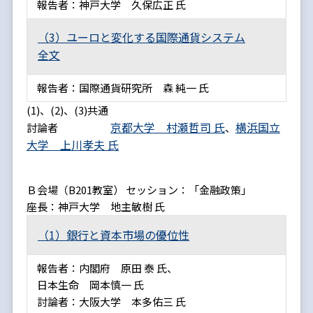
報告者：神戸大学 久保広正 氏
（3）ユーロと変化する国際通貨システム
全文
報告者：国際通貨研究所 森 純一 氏
(1)、(2)、(3)共通
京都大学 村瀬哲司 氏
横浜国立
討論者
、
大学 上川孝夫 氏
Ｂ会場（B201教室） セッション：「金融政策」
座長：神戸大学 地主敏樹 氏
（1）銀行と資本市場の優位性
報告者：内閣府 原田 泰 氏、
日本生命 岡本慎一 氏
討論者：大阪大学 本多佑三 氏