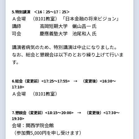
5.特別講演 ＜16：25～17：25＞
Ａ会場 （B101教室） 「日本金融の将来ビジョン」
講師 高岡短期大学 蝋山昌一 氏
司会 慶應義塾大学 池尾和人 氏
講演者病気のため、特別講演は中止になりました。
なお、総会と懇親会は以下のとおり繰り上げて行いま
す。
6.総会（変更前）<17:25～17:55> → （変更後）<16:30～
17:10>
Ａ会場 （B101教室）
7.懇親会（変更前）<18:15～20:00> → （変更後）<17:30～
19:30>
会場：関西学院会館
（参加費5,000円を申し受けます）