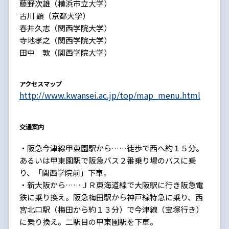
藤野次雄（横浜市立大学）
古川 顕（京都大学）
春井久志（関西学院大学）
寺地孝之（関西学院大学）
田中 敦（関西学院大学）
アクセスマップ
http://www.kwansei.ac.jp/top/map_menu.html
交通案内
・阪急今津線甲東園駅から……徒歩で西へ約１５分。
あるいは甲東園駅で阪急バス２番乗り場のバスに乗
り、「関西学院前」下車。
・新大阪から……ＪＲ東海道線で大阪駅に行き阪急電
鉄に乗り換え。阪急梅田駅から神戸線特急に乗り、西
宮北口駅（梅田から約１３分）で今津線（宝塚行き）
に乗り換え。二駅目の甲東園駅を下車。