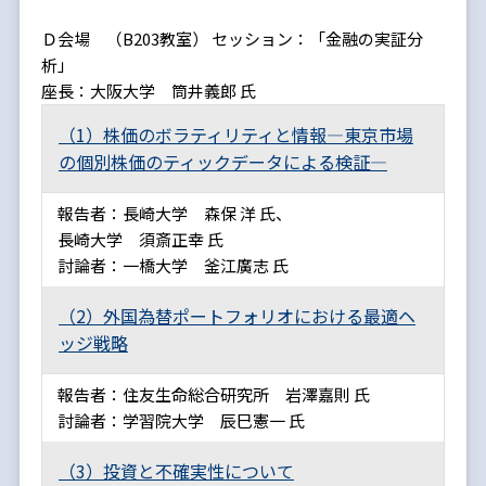
Ｄ会場 （B203教室） セッション：「金融の実証分
析」
座長：大阪大学 筒井義郎 氏
（1）株価のボラティリティと情報―東京市場
の個別株価のティックデータによる検証―
報告者：長崎大学 森保 洋 氏、
長崎大学 須斎正幸 氏
討論者：一橋大学 釜江廣志 氏
（2）外国為替ポートフォリオにおける最適ヘ
ッジ戦略
報告者：住友生命総合研究所 岩澤嘉則 氏
討論者：学習院大学 辰巳憲一 氏
（3）投資と不確実性について