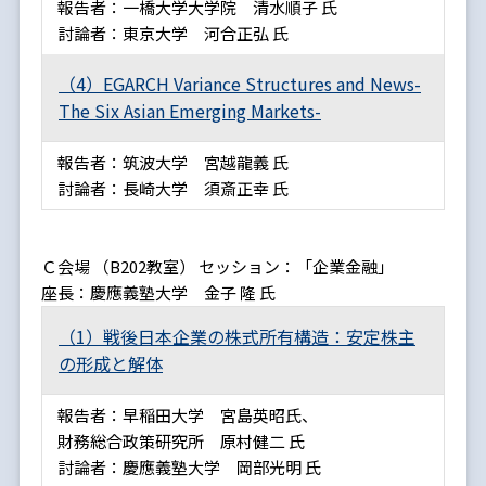
報告者：一橋大学大学院 清水順子 氏
討論者：東京大学 河合正弘 氏
（4）EGARCH Variance Structures and News-
The Six Asian Emerging Markets-
報告者：筑波大学 宮越龍義 氏
討論者：長崎大学 須斎正幸 氏
Ｃ会場 （B202教室） セッション：「企業金融」
座長：慶應義塾大学 金子 隆 氏
（1）戦後日本企業の株式所有構造：安定株主
の形成と解体
報告者：早稲田大学 宮島英昭氏、
財務総合政策研究所 原村健二 氏
討論者：慶應義塾大学 岡部光明 氏