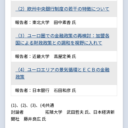
（2）欧州中央銀行制度の若干の特徴について
報告者：東北大学 田中素香 氏
（3）ユーロ圏での金融政策の再検討：加盟各
国による財政政策との調和を視野に入れて
報告者：近畿大学 高屋定美 氏
（4）ユーロエリアの景気循環とＥＣＢの金融
政策
報告者：日本銀行 石田和彦 氏
(1)、(2)、(3)、(4)共通
討論者 拓殖大学 武田哲夫 氏、日本経済新
聞社 藤井良広 氏