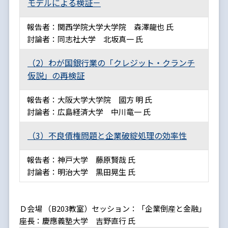
モデルによる検証－
報告者：関西学院大学大学院 森澤龍也 氏
討論者：同志社大学 北坂真一 氏
（2）わが国銀行業の「クレジット・クランチ
仮説」の再検証
報告者：大阪大学大学院 國方 明 氏
討論者：広島経済大学 中川竜一 氏
（3）不良債権問題と企業破綻処理の効率性
報告者：神戸大学 藤原賢哉 氏
討論者：明治大学 黒田晃生 氏
Ｄ会場 （B203教室）セッション：「企業倒産と金融」
座長：慶應義塾大学 吉野直行 氏