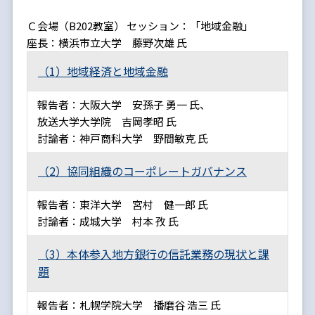
Ｃ会場（B202教室） セッション：「地域金融」
座長：横浜市立大学 藤野次雄 氏
（1）地域経済と地域金融
報告者：大阪大学 安孫子 勇一 氏、
放送大学大学院 吉岡孝昭 氏
討論者：神戸商科大学 野間敏克 氏
（2）協同組織のコーポレートガバナンス
報告者：東洋大学 宮村 健一郎 氏
討論者：成城大学 村本 孜 氏
（3）本体参入地方銀行の信託業務の現状と課
題
報告者：札幌学院大学 播磨谷 浩三 氏