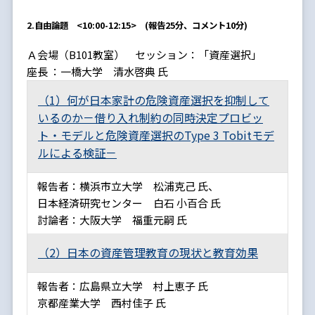
2.自由論題 <10:00-12:15> (報告25分、コメント10分)
Ａ会場（B101教室） セッション：「資産選択」
座長 ：一橋大学 清水啓典 氏
（1）何が日本家計の危険資産選択を抑制して
いるのか－借り入れ制約の同時決定プロビッ
ト・モデルと危険資産選択のType 3 Tobitモデ
ルによる検証－
報告者：横浜市立大学 松浦克己 氏、
日本経済研究センター 白石 小百合 氏
討論者：大阪大学 福重元嗣 氏
（2）日本の資産管理教育の現状と教育効果
報告者：広島県立大学 村上恵子 氏
京都産業大学 西村佳子 氏