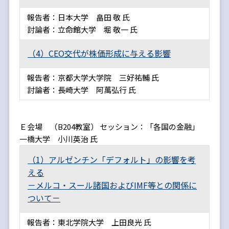
報告者：日本大学 畠田 敬 氏
討論者：立命館大学 堀 敬一 氏
（4）CEO交代が株価形成に与える影響
報告者：京都大学大学院 三好祐輔 氏
討論者：長崎大学 阿萬弘行 氏
Ｅ会場 （B204教室） セッション：「各国の金融」
一橋大学 小川英治 氏
（1）アルゼンチン「デフォルト」の影響を考
える
－メルコ・スール諸国およびIMF等との関係に
ついて－
報告者：東北学院大学 上田良光 氏