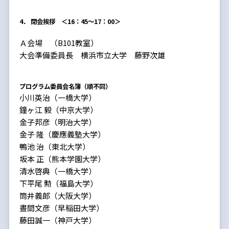
4． 閉会挨拶
＜16：45～17：00＞
Ａ会場 （B101教室）
大会準備委員長 横浜市立大学 藤野次雄
プログラム委員会名簿（順不同）
小川英治（一橋大学）
鐘ヶ江 毅（中京大学）
金子邦彦（明治大学）
金子 隆（慶應義塾大学）
鴨池 治（東北大学）
坂本 正（熊本学園大学）
清水啓典（一橋大学）
下平尾 勲（福島大学）
筒井義郎（大阪大学）
晝間文彦（早稲田大学）
藤田誠一（神戸大学）