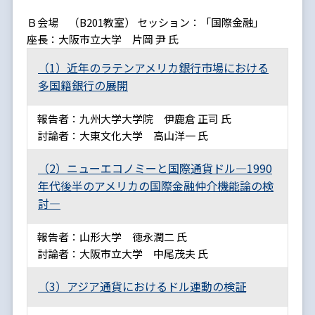
Ｂ会場 （B201教室） セッション：「国際金融」
座長：大阪市立大学 片岡 尹 氏
（1）近年のラテンアメリカ銀行市場における
多国籍銀行の展開
報告者：九州大学大学院 伊鹿倉 正司 氏
討論者：大東文化大学 高山洋一 氏
（2）ニューエコノミーと国際通貨ドル―1990
年代後半のアメリカの国際金融仲介機能論の検
討―
報告者：山形大学 徳永潤二 氏
討論者：大阪市立大学 中尾茂夫 氏
（3）アジア通貨におけるドル連動の検証