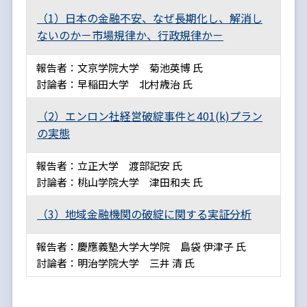
（1）日本の金融不安、なぜ長期化し、解消し
ないのか－市場規律か、行政規律か－
報告者：文京学院大学 菊池英博 氏
討論者：早稲田大学 北村歳治 氏
（2）エンロン社経営破綻事件と401(k)プラン
の実態
報告者：立正大学 渡部記安 氏
討論者：桃山学院大学 津田和夫 氏
（3）地域金融機関の破綻に関する実証分析
報告者：慶應義塾大学大学院 島袋 伊津子 氏
討論者：明治学院大学 三井 清 氏