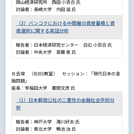
岡山経済研究所 西田 小百合 氏
討論者：長崎大学 内田 滋 氏
（3）バンコクにおける中間層の資産蓄積と資
産選択に関する実証分析
報告者：日本経済研究センター 白石 小百合 氏
討論者：中央大学 首藤 恵 氏
Ｂ会場 （B201教室） セッション：「現代日本の金
融問題」
座長：早稲田大学 晝間文彦 氏
（1）日本郵政公社の二重性の金融社会学的分
析
報告者：神戸大学 滝川好夫 氏
討論者：東北大学 鴨池 治 氏