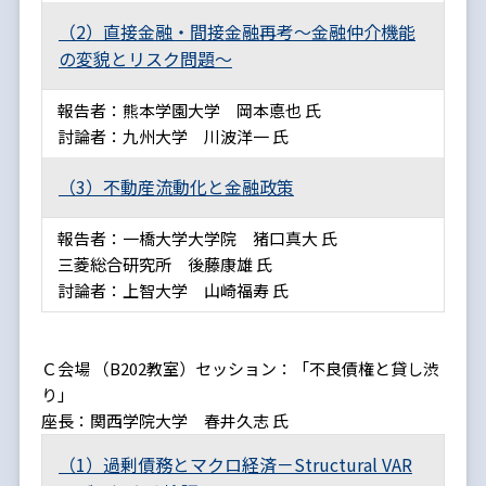
（2）直接金融・間接金融再考～金融仲介機能
の変貌とリスク問題～
報告者：熊本学園大学 岡本悳也 氏
討論者：九州大学 川波洋一 氏
（3）不動産流動化と金融政策
報告者：一橋大学大学院 猪口真大 氏
三菱総合研究所 後藤康雄 氏
討論者：上智大学 山崎福寿 氏
Ｃ会場 （B202教室）セッション：「不良債権と貸し渋
り」
座長：関西学院大学 春井久志 氏
（1）過剰債務とマクロ経済－Structural VAR