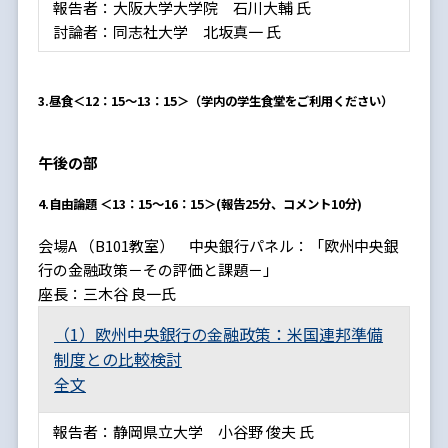
報告者：大阪大学大学院 石川大輔 氏
討論者：同志社大学 北坂真一 氏
3.昼食＜12：15～13：15＞
（学内の学生食堂をご利用ください）
午後の部
4.自由論題 ＜13：15～16：15＞(報告25分、コメント10分)
会場A （B101教室） 中央銀行パネル：「欧州中央銀
行の金融政策－その評価と課題－」
座長：三木谷 良一氏
（1）欧州中央銀行の金融政策：米国連邦準備
制度との比較検討
全文
報告者：静岡県立大学 小谷野 俊夫 氏