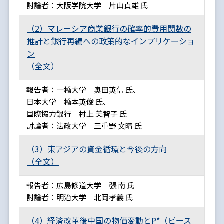
討論者：大阪学院大学 片山貞雄 氏
（2）マレーシア商業銀行の確率的費用関数の
推計と銀行再編への政策的なインプリケーショ
ン
（全文）
報告者：一橋大学 奥田英信 氏、
日本大学 橋本英俊 氏、
国際協力銀行 村上 美智子 氏
討論者：法政大学 三重野 文晴 氏
（3）東アジアの資金循環と今後の方向
（全文）
報告者：広島修道大学 張 南 氏
討論者：明治大学 北岡孝義 氏
（4）経済改革後中国の物価変動とP*（ピース