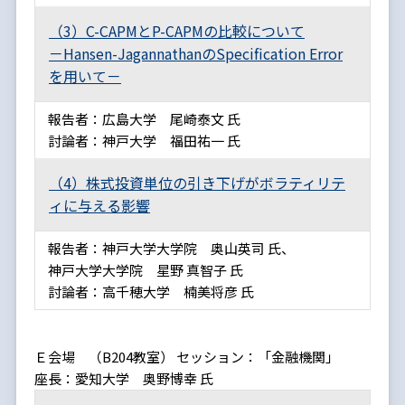
（3）C-CAPMとP-CAPMの比較について
－Hansen-JagannathanのSpecification Error
を用いて－
報告者：広島大学 尾崎泰文 氏
討論者：神戸大学 福田祐一 氏
（4）株式投資単位の引き下げがボラティリテ
ィに与える影響
報告者：神戸大学大学院 奥山英司 氏、
神戸大学大学院 星野 真智子 氏
討論者：高千穂大学 楠美将彦 氏
Ｅ会場 （B204教室） セッション：「金融機関」
座長：愛知大学 奥野博幸 氏