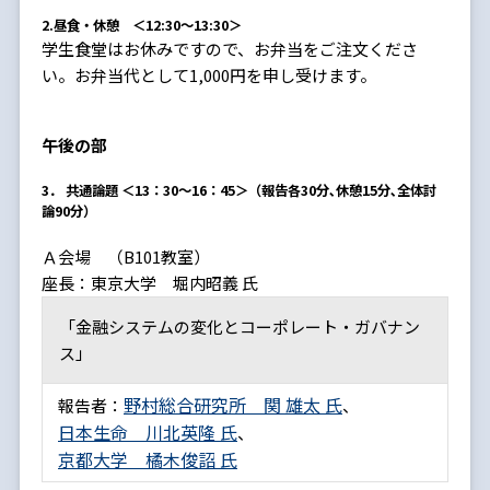
2.
昼食・休憩
＜12:30～13:30＞
学生食堂はお休みですので、お弁当をご注文くださ
い。お弁当代として1,000円を申し受けます。
午後の部
3． 共通論題 ＜13：30～16：45＞（報告各30分､休憩15分､全体討
論90分）
Ａ会場 （B101教室）
座長：東京大学 堀内昭義 氏
「金融システムの変化とコーポレート・ガバナン
ス」
野村総合研究所 関 雄太 氏
報告者：
、
日本生命 川北英隆 氏
、
京都大学 橘木俊詔 氏