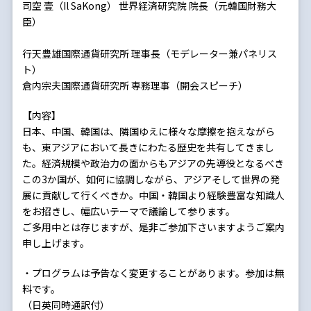
司空 壹（Il SaKong） 世界経済研究院 院長（元韓国財務大
臣）
行天豊雄国際通貨研究所 理事長（モデレーター兼パネリス
ト）
倉内宗夫国際通貨研究所 専務理事（開会スピーチ）
【内容】
日本、中国、韓国は、隣国ゆえに様々な摩擦を抱えながら
も、東アジアにおいて長きにわたる歴史を共有してきまし
た。経済規模や政治力の面からもアジアの先導役となるべき
この3か国が、如何に協調しながら、アジアそして世界の発
展に貢献して行くべきか。中国・韓国より経験豊富な知識人
をお招きし、幅広いテーマで議論して参ります。
ご多用中とは存じますが、是非ご参加下さいますようご案内
申し上げます。
・プログラムは予告なく変更することがあります。参加は無
料です。
（日英同時通訳付）