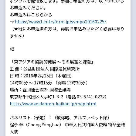
ポジウムを開催致します。参加ご希望の方は、以下URLから
お申込みください。
お申込みはこちらから
→
https://www1.entryform.jp/sympo20160225/
（★既にお申込済の方は、再度お申込みいただく必要はあり
ません）
記
「東アジアの協調的発展 ～その展望と課題」
主 催：公益財団法人 国際通貨研究所
日 時：2016年2月25日（木曜日）
14時00分 ～ 17時15分 （開場 13時30分 ）
場所：経団連会館2F 国際会議場
東京都千代田区大手町1-3-2（電話 03-6741-0222）
http://www.keidanren-kaikan.jp/map.html
パネリスト（予定）：（敬称略、アルファベット順）
程永 華（Cheng Yonghua） 中華人民共和国大使館 特命全権
大使