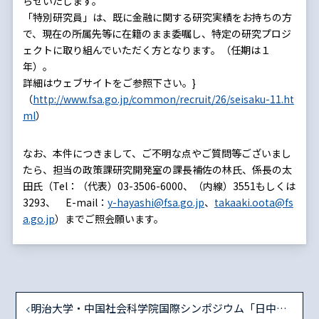
らせいたします。
「特別研究員」は、既に金融に関する研究実績をお持ちの方
で、現在の所属先等に在籍のまま委嘱し、特定の研究プロジ
ェクトに取り組んでいただく方となります。（任期は１
年）。
詳細はウェブサイトをご参照下さい。}
（
http://www.fsa.go.jp/common/recruit/26/seisaku-11.ht
ml
）
なお、本件につきまして、ご不明な点やご質問等ございまし
たら、担当の政策課研究開発室の課長補佐の林氏、係長の太
田氏（Tel：（代表）03-3506-6000、（内線）3551もしくは
3293、 E-mail：
y-hayashi@fsa.go.jp
、
takaaki.oota@fs
a.go.jp
）までご照会願います。
明治大学・中国社会科学院国際シンポジウム「日中金融自由化改革：そのリスクとチャンス」