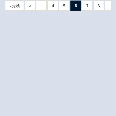
« 先頭
«
...
4
5
6
7
8
...
Copyright © 1996 Japan Society of Monetary Economics. ALL Rights Reserved.