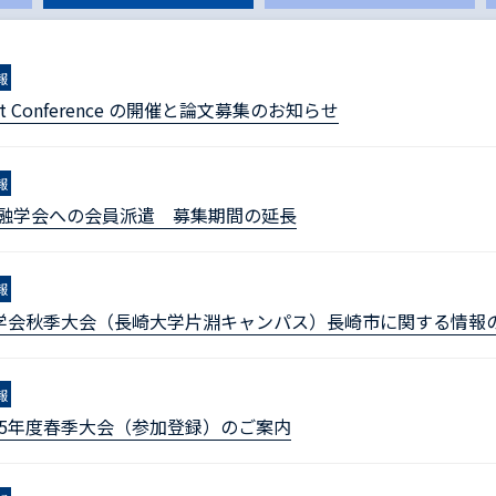
報
oint Conference の開催と論文募集のお知らせ
報
金融学会への会員派遣 募集期間の延長
報
融学会秋季大会（長崎大学片淵キャンパス）長崎市に関する情報
報
25年度春季大会（参加登録）のご案内