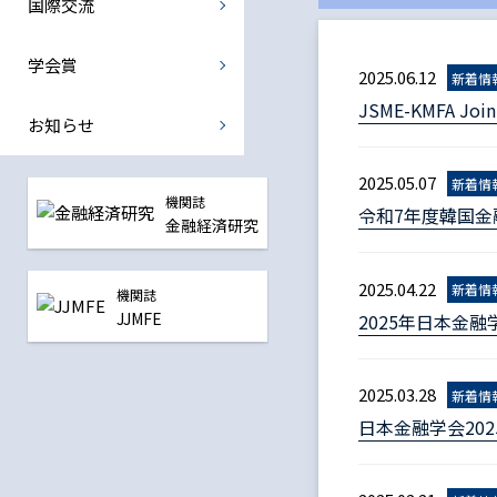
国際交流
国際金融部会
中央銀行部会
学会賞
2025.06.12
新着情
JSME-KMFA J
震災復興金融部会
お知らせ
全ての部会
2025.05.07
新着情
機関誌
令和7年度韓国
金融経済研究
2025.04.22
新着情
機関誌
JJMFE
2025年日本金
2025.03.28
新着情
日本金融学会20