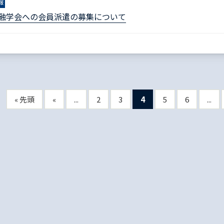
報
金融学会への会員派遣の募集について
« 先頭
«
...
2
3
4
5
6
...