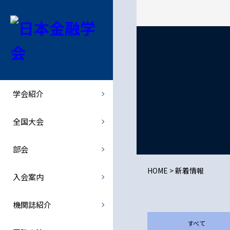
学会紹介
全国大会
部会
機関誌紹介
会長挨拶
全国大会
北海道部会
金融経済研究
学会紹介
学会概要
全国大会での特別講演者など
関東部会
- 最新号・バックナンバー
全国大会
学会規則
中部部会
- オンライン投稿
部会
規則の細則
関西部会
JJMFE
HOME
>
新着情報
入会案内
理事会・総会
西日本部会
機関誌紹介
倫理綱領
歴史部会
すべて