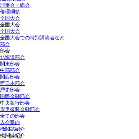
理事会・総会
倫理綱領
全国大会
全国大会
全国大会
全国大会での特別講演者など
部会
部会
北海道部会
関東部会
中部部会
関西部会
西日本部会
歴史部会
国際金融部会
中央銀行部会
震災復興金融部会
全ての部会
入会案内
機関誌紹介
機関誌紹介