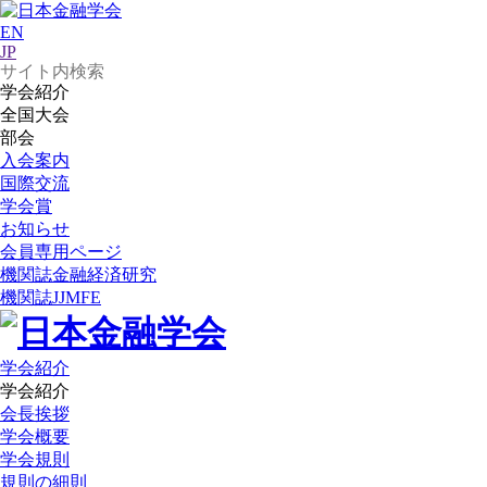
EN
JP
学会紹介
全国大会
部会
入会案内
国際交流
学会賞
お知らせ
会員専用ページ
機関誌
金融経済研究
機関誌
JJMFE
学会紹介
学会紹介
会長挨拶
学会概要
学会規則
規則の細則