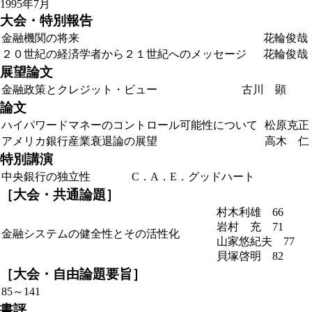
1995年
7月
大会・特別報告
金融機関の将来
花輪俊哉
２０世紀の経済学者から２１世紀へのメッセージ
花輪俊哉
展望論文
金融政策とクレジット・ビュー
古川 顕
論文
ハイパワードマネーのコントロール可能性について
松原克正
アメリカ銀行産業衰退論の展望
高木 仁
特別講演
中央銀行の独立性
C．A．E．グッドハート
［大会・共通論題］
村木利雄 66
岩村 充 71
金融システムの健全性とその活性化
山家悠紀夫 77
貝塚啓明 82
［大会・自由論題要旨］
85～141
書評