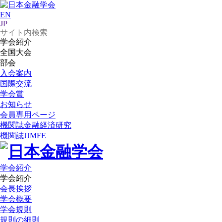
EN
JP
学会紹介
全国大会
部会
入会案内
国際交流
学会賞
お知らせ
会員専用ページ
機関誌
金融経済研究
機関誌
JJMFE
学会紹介
学会紹介
会長挨拶
学会概要
学会規則
規則の細則