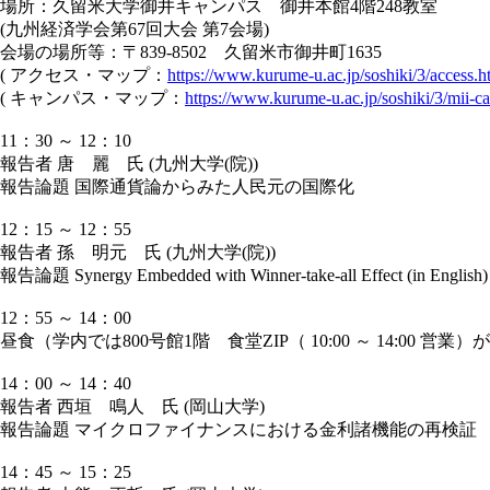
場所：久留米大学御井キャンパス 御井本館4階248教室
(九州経済学会第67回大会 第7会場)
会場の場所等：〒839-8502 久留米市御井町1635
( アクセス・マップ：
https://www.kurume-u.ac.jp/soshiki/3/access.h
( キャンパス・マップ：
https://www.kurume-u.ac.jp/soshiki/3/mii-c
11：30 ～ 12：10
報告者 唐 麗 氏 (九州大学(院))
報告論題 国際通貨論からみた人民元の国際化
12：15 ～ 12：55
報告者 孫 明元 氏 (九州大学(院))
報告論題 Synergy Embedded with Winner-take-all Effect (in English)
12：55 ～ 14：00
昼食（学内では800号館1階 食堂ZIP（ 10:00 ～ 14:
14：00 ～ 14：40
報告者 西垣 鳴人 氏 (岡山大学)
報告論題 マイクロファイナンスにおける金利諸機能の再検証
14：45 ～ 15：25