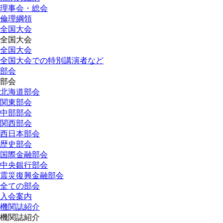
理事会・総会
倫理綱領
全国大会
全国大会
全国大会
全国大会での特別講演者など
部会
部会
北海道部会
関東部会
中部部会
関西部会
西日本部会
歴史部会
国際金融部会
中央銀行部会
震災復興金融部会
全ての部会
入会案内
機関誌紹介
機関誌紹介