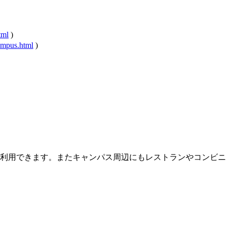
tml
)
ampus.html
)
00 営業）が利用できます。またキャンパス周辺にもレストランやコン