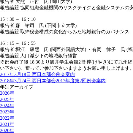
報告者 大熊 正哲 氏 (岡山大学)
報告論題 協同組織金融機関のリスクテイクと金融システムの
15：30 ～ 16：10
報告者 森 祐司 氏 (下関市立大学)
報告論題 取締役会構成の変化からみた地域銀行のガバナンス
16：15 ～ 16：55
報告者 堀江 康熙 氏 (関西外国語大学) ・有岡 律子 氏 (福
報告論題 人口減少下の地域銀行経営
※部会終了後 18:30より御井学生会館2階 欅(けやき)にて
い下さい)。奮ってご参加下さいますようお願い申し上げます
2017年3月18日 西日本部会例会案内
2018年3月24日 西日本部会2017年度第2回例会案内
年別アーカイブ
2026年
2025年
2024年
2023年
2022年
2021年
2020年