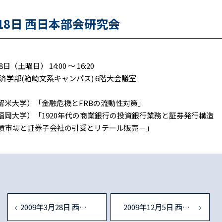
月18日 西日本部会研究会
日（土曜日） 14:00 ～ 16:20
済学部(箱崎文系キャンパス) 6階大会議室
久留米大学）「金融危機とFRBの流動性対策」
（福岡大学）「1920年代の商業銀行の投資銀行業務と証券発行構造
債市場と証券子会社の引受とリテール販売－」
2009年3月28日 西日本部会研究会
2009年12月5日 西日本部会研究会