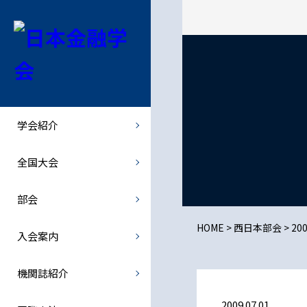
学会紹介
全国大会
部会
機関誌紹介
会長挨拶
全国大会
北海道部会
金融経済研究
学会紹介
学会概要
全国大会での特別講演者など
関東部会
- 最新号・バックナンバー
全国大会
学会規則
中部部会
- オンライン投稿
部会
規則の細則
関西部会
JJMFE
HOME
>
西日本部会
>
20
入会案内
理事会・総会
西日本部会
機関誌紹介
倫理綱領
歴史部会
2009.07.01