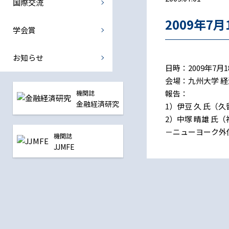
国際交流
国際金融部会
2009年7
中央銀行部会
学会賞
震災復興金融部会
お知らせ
日時：2009年7月18
全ての部会
会場：九州大学 経
報告：
機関誌
金融経済研究
1）伊豆 久 氏（
2）中塚 晴雄 氏
－ニューヨーク外
機関誌
JJMFE