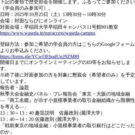
下記の要領で歴史部会を開催します。ふるってご参加ください
（学会員のみ参加可）。
日時：2025年10月25日（土）13時30分～16時30分
会場：対面ならびにオンライン
対面会場：早稲田大学早稲田キャンパス11号館801教室
https://www.waseda.jp/top/access/waseda-campus
登録方法：参加ご希望の学会員の方はこちらのGoogleフォーム
よりお申込みください。
https://forms.gle/YCwf3EhodUp29ZM89
開催日までにオンラインミーティングのID等をお知らせしま
す。
※終了後に対面参加の方を対象に懇親会（希望者のみ）を予定
しています。
報告者・論題
秋季大会金融史パネル・プレ報告会「東京・大阪の地域金融
―『商工名鑑』が示す小規模事業者の取引金融組織から階層性
を考える―」
13：30～13：40 趣旨説明 佐藤政則 (麗澤大学）
13：40～14：20 佐藤政則 (麗澤大学）
「戦前東京の地域金融：小規模事業者の取引銀行はどこだった
のか」