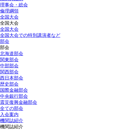
理事会・総会
倫理綱領
全国大会
全国大会
全国大会
全国大会での特別講演者など
部会
部会
北海道部会
関東部会
中部部会
関西部会
西日本部会
歴史部会
国際金融部会
中央銀行部会
震災復興金融部会
全ての部会
入会案内
機関誌紹介
機関誌紹介