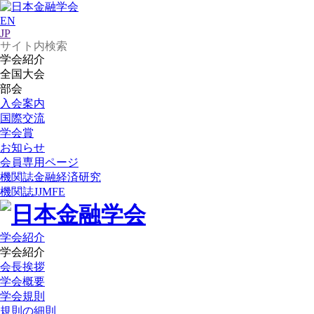
EN
JP
学会紹介
全国大会
部会
入会案内
国際交流
学会賞
お知らせ
会員専用ページ
機関誌
金融経済研究
機関誌
JJMFE
学会紹介
学会紹介
会長挨拶
学会概要
学会規則
規則の細則