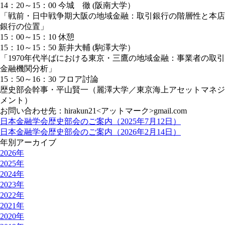
14：20～15：00 今城 徹 (阪南大学）
「戦前・日中戦争期大阪の地域金融：取引銀行の階層性と本店
銀行の位置」
15：00～15：10 休憩
15：10～15：50 新井大輔 (駒澤大学）
「1970年代半ばにおける東京・三鷹の地域金融：事業者の取引
金融機関分析」
15：50～16：30 フロア討論
歴史部会幹事・平山賢一（麗澤大学／東京海上アセットマネジ
メント）
お問い合わせ先：hirakun21<アットマーク>gmail.com
日本金融学会歴史部会のご案内（2025年7月12日）
日本金融学会歴史部会のご案内（2026年2月14日）
年別アーカイブ
2026年
2025年
2024年
2023年
2022年
2021年
2020年