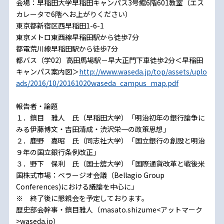
会場：早稲田大学早稲田キャンパス3号館6階601教室（エス
カレータで6階へお上がりください）
東京都新宿区西早稲田1-6-1
東京メトロ東西線早稲田駅から徒歩7分
都電荒川線早稲田駅から徒歩7分
都バス（学02）高田馬場駅－早大正門下車徒歩2分＜早稲田
キャンパス案内図＞
http://www.waseda.jp/top/assets/uplo
ads/2016/10/20161020waseda_campus_map.pdf
報告者・論題
１．鎮目 雅人 氏（早稲田大学）「明治初年の銀行論争に
みる伊藤博文・吉田清成・渋沢栄一の政策思想」
２．鹿野 嘉昭 氏（同志社大学）「国立銀行の創設と明治
９年の国立銀行条例改正」
３．野下 保利 氏（国士舘大学）「国際通貨改革と戦後米
国株式市場：ベラージオ会議（Bellagio Group
Conferences)における議論を中心に」
※ 終了後に懇親会を予定しております。
歴史部会幹事・鎮目雅人（masato.shizume<アットマーク
>waseda.jp）