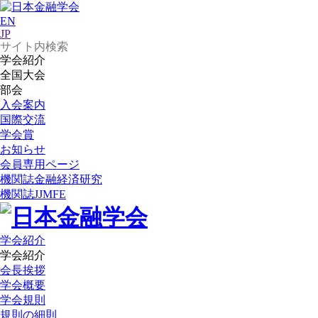
EN
JP
学会紹介
全国大会
部会
入会案内
国際交流
学会賞
お知らせ
会員専用ページ
機関誌
金融経済研究
機関誌
JJMFE
学会紹介
学会紹介
会長挨拶
学会概要
学会規則
規則の細則