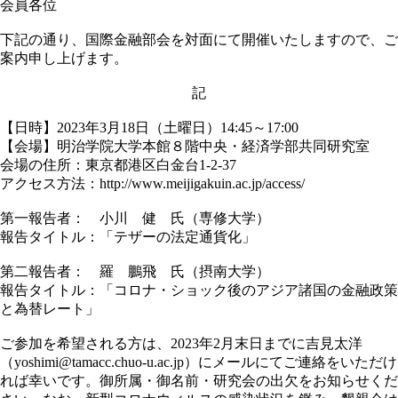
会員各位
下記の通り、国際金融部会を対面にて開催いたしますので、ご
案内申し上げます。
記
【日時】
2023
年
3
月
18
日（土曜日）
14:45
～
17:00
【会場】明治学院大学本館８階中央・経済学部共同研究室
会場の住所：東京都港区白金台
1-2-37
アクセス方法：
http://www.meijigakuin.ac.jp/access/
第一報告者： 小川 健 氏（専修大学）
報告タイトル：「テザーの法定通貨化」
第二報告者： 羅 鵬飛 氏（摂南大学）
報告タイトル：「コロナ・ショック後のアジア諸国の金融政策
と為替レート」
ご参加を希望される方は、
2023
年
2
月末日までに吉見太洋
（
yoshimi@tamacc.chuo-u.ac.jp
）にメールにてご連絡をいただけ
れば幸いです。御所属・御名前・研究会の出欠をお知らせくだ