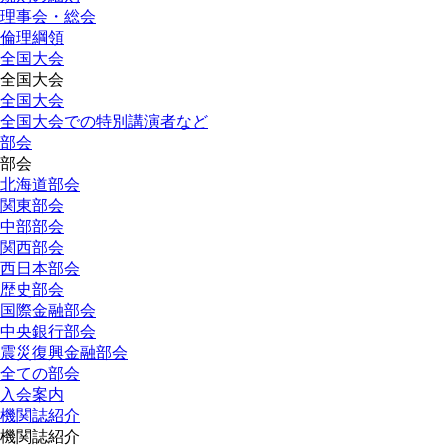
理事会・総会
倫理綱領
全国大会
全国大会
全国大会
全国大会での特別講演者など
部会
部会
北海道部会
関東部会
中部部会
関西部会
西日本部会
歴史部会
国際金融部会
中央銀行部会
震災復興金融部会
全ての部会
入会案内
機関誌紹介
機関誌紹介