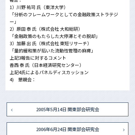
報告：
1）川野 祐司 氏（東洋大学）
「分析のフレームワークとしての金融政策ストラテジ
ー」
2）原田 泰 氏（株式会社 大和総研）
「金融政策のもたらした大停滞とその脱却」
3）加藤 出 氏（株式会社 東短リサーチ）
「量的緩和策が招いた流動性管理の麻痺」
上記3報告に対するコメント
香西 泰 氏（日本経済研究センター）
上記4氏によるパネルディスカッション
4) 懇親会：
2005年5月14日 関東部会研究会
2006年6月24日 関東部会研究会