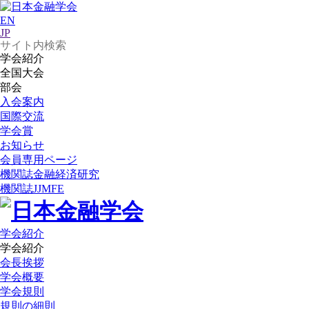
EN
JP
学会紹介
全国大会
部会
入会案内
国際交流
学会賞
お知らせ
会員専用ページ
機関誌
金融経済研究
機関誌
JJMFE
学会紹介
学会紹介
会長挨拶
学会概要
学会規則
規則の細則