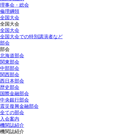
理事会・総会
倫理綱領
全国大会
全国大会
全国大会
全国大会での特別講演者など
部会
部会
北海道部会
関東部会
中部部会
関西部会
西日本部会
歴史部会
国際金融部会
中央銀行部会
震災復興金融部会
全ての部会
入会案内
機関誌紹介
機関誌紹介