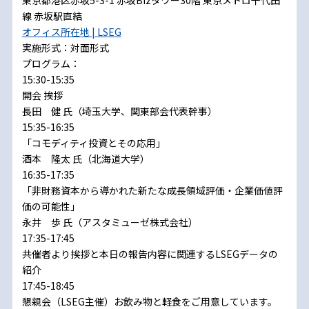
東京都港区赤坂5-3-1 赤坂Bizタワー30階 東京メトロ千代田
線 赤坂駅直結
オフィス所在地 | LSEG
実施形式：対面形式
プログラム：
15:30-15:35
開会 挨拶
長田 健 氏（埼玉大学、関東部会代表幹事）
15:35-16:35
「コモディティ投資とその応用」
酒本 隆太 氏（北海道大学）
16:35-17:35
「非財務資本から導かれた新たな成長領域評価・企業価値評
価の可能性」
永井 歩 氏（アスタミューゼ株式会社）
17:35-17:45
共催者より挨拶と本日の報告内容に関連するLSEGデータの
紹介
17:45-18:45
懇親会（LSEG主催）お飲み物と軽食をご用意しています。