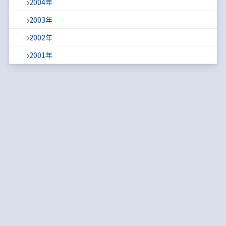
2004年
2003年
2002年
2001年
Copyright © 1996 Japan Society of Monetary Economics. ALL Rights Reserved.