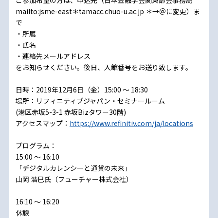
ご参加希望の方は、申込先（日本金融学会関東部会事務局
mailto:jsme-east＊tamacc.chuo-u.ac.jp ＊→＠に変更）ま
で
・所属
・氏名
・連絡先メールアドレス
をお知らせください。後日、入館番号をお送り致します。
日時：2019年12月6日（金）15:00 ～ 18:30
場所：リフィニティブジャパン・セミナールーム
(港区赤坂5-3-1 赤坂Bizタワー30階)
アクセスマップ：
https://www.refinitiv.com/ja/locations
プログラム：
15:00 ～ 16:10
「デジタルカレンシーと通貨の未来」
山岡 浩巳氏（フューチャー株式会社）
16:10 ～ 16:20
休憩