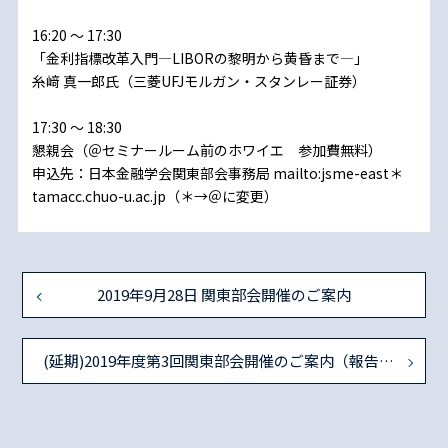
16:20 ～ 17:30
「金利指標改革入門―LIBORの黎明から黄昏まで―」
糸﨑 真一郎氏（三菱UFJモルガン・スタンレー証券）
17:30 ～ 18:30
懇親会（＠セミナールーム前のホワイエ 参加費無料）
申込先：日本金融学会関東部会事務局 mailto:jsme-east＊
tamacc.chuo-u.ac.jp（＊→＠に変更）
2019年9月28日 関東部会開催のご案内
(延期)2019年度第3回関東部会開催のご案内（報告タイトル一部変更）