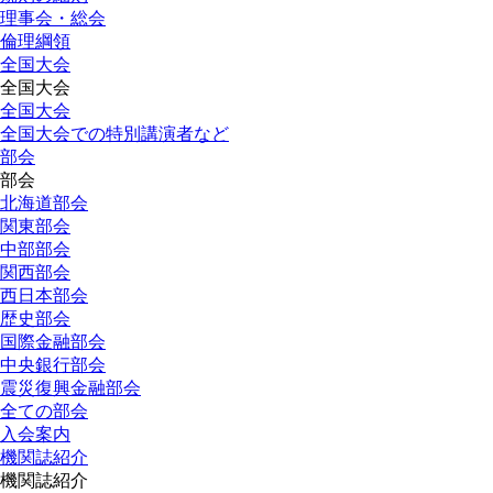
理事会・総会
倫理綱領
全国大会
全国大会
全国大会
全国大会での特別講演者など
部会
部会
北海道部会
関東部会
中部部会
関西部会
西日本部会
歴史部会
国際金融部会
中央銀行部会
震災復興金融部会
全ての部会
入会案内
機関誌紹介
機関誌紹介