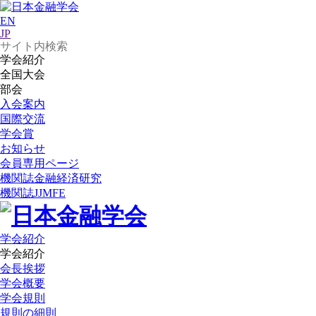
EN
JP
学会紹介
全国大会
部会
入会案内
国際交流
学会賞
お知らせ
会員専用ページ
機関誌
金融経済研究
機関誌
JJMFE
学会紹介
学会紹介
会長挨拶
学会概要
学会規則
規則の細則