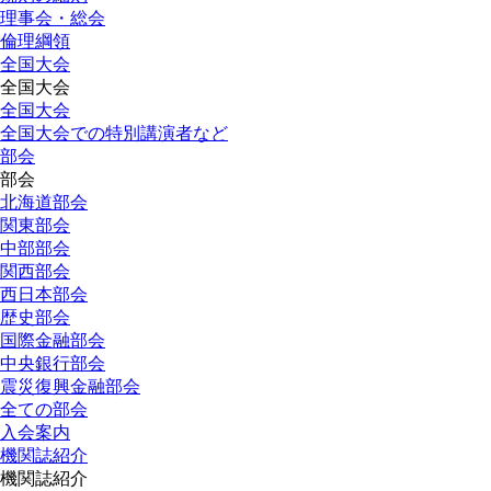
理事会・総会
倫理綱領
全国大会
全国大会
全国大会
全国大会での特別講演者など
部会
部会
北海道部会
関東部会
中部部会
関西部会
西日本部会
歴史部会
国際金融部会
中央銀行部会
震災復興金融部会
全ての部会
入会案内
機関誌紹介
機関誌紹介