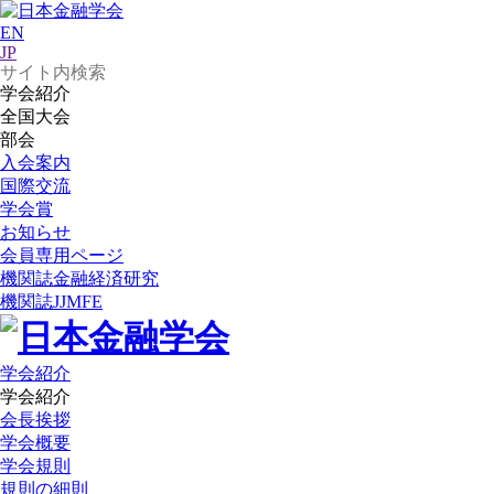
EN
JP
学会紹介
全国大会
部会
入会案内
国際交流
学会賞
お知らせ
会員専用ページ
機関誌
金融経済研究
機関誌
JJMFE
学会紹介
学会紹介
会長挨拶
学会概要
学会規則
規則の細則