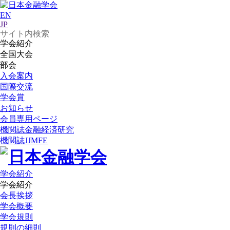
EN
JP
学会紹介
全国大会
部会
入会案内
国際交流
学会賞
お知らせ
会員専用ページ
機関誌
金融経済研究
機関誌
JJMFE
学会紹介
学会紹介
会長挨拶
学会概要
学会規則
規則の細則