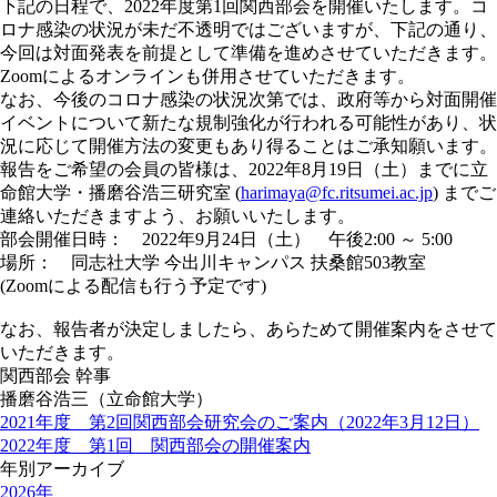
下記の日程で、2022年度第1回関西部会を開催いたします。コ
ロナ感染の状況が未だ不透明ではございますが、下記の通り、
今回は対面発表を前提として準備を進めさせていただきます。
Zoomによるオンラインも併用させていただきます。
なお、今後のコロナ感染の状況次第では、政府等から対面開催
イベントについて新たな規制強化が行われる可能性があり、状
況に応じて開催方法の変更もあり得ることはご承知願います。
報告をご希望の会員の皆様は、2022年8月19日（土）までに立
命館大学・播磨谷浩三研究室
(
harimaya@fc.ritsumei.ac.jp
) までご
連絡いただきますよう、お願いいたします。
部会開催日時： 2022年9月24日（土） 午後2:00 ～ 5:00
場所： 同志社大学 今出川キャンパス 扶桑館503教室
(Zoomによる配信も行う予定です)
なお、報告者が決定しましたら、あらためて開催案内をさせて
いただきます。
関西部会 幹事
播磨谷浩三（立命館大学）
2021年度 第2回関西部会研究会のご案内（2022年3月12日）
2022年度 第1回 関西部会の開催案内
年別アーカイブ
2026年