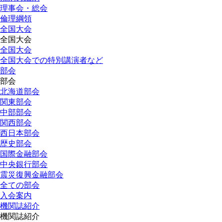
理事会・総会
倫理綱領
全国大会
全国大会
全国大会
全国大会での特別講演者など
部会
部会
北海道部会
関東部会
中部部会
関西部会
西日本部会
歴史部会
国際金融部会
中央銀行部会
震災復興金融部会
全ての部会
入会案内
機関誌紹介
機関誌紹介