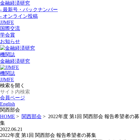
金融経済研究
- 最新号・バックナンバー
- オンライン投稿
JJMFE
国際交流
学会賞
お知らせ
機関誌
金融経済研究
機関誌
JJMFE
検索を開く
会員ページ
English
関西部会
HOME
>
関西部会
>
2022年度 第1回 関西部会 報告希望者の募
集
2022.06.21
2022年度 第1回 関西部会 報告希望者の募集