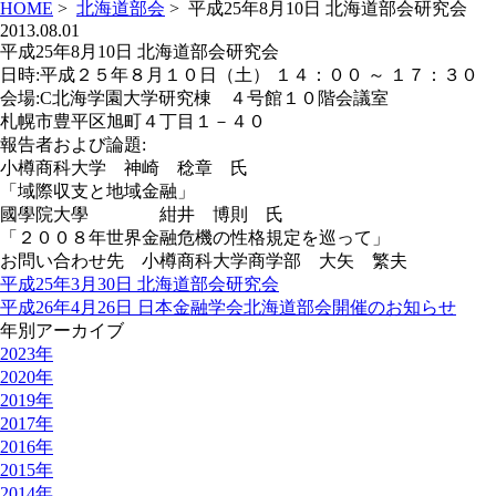
HOME
>
北海道部会
>
平成25年8月10日 北海道部会研究会
2013.08.01
平成25年8月10日 北海道部会研究会
日時:平成２５年８月１０日（土） １４：００ ～ １７：３０
会場:C北海学園大学研究棟 ４号館１０階会議室
札幌市豊平区旭町４丁目１－４０
報告者および論題:
小樽商科大学 神崎 稔章 氏
「域際収支と地域金融」
國學院大學 紺井 博則 氏
「２００８年世界金融危機の性格規定を巡って」
お問い合わせ先 小樽商科大学商学部 大矢 繁夫
平成25年3月30日 北海道部会研究会
平成26年4月26日 日本金融学会北海道部会開催のお知らせ
年別アーカイブ
2023年
2020年
2019年
2017年
2016年
2015年
2014年