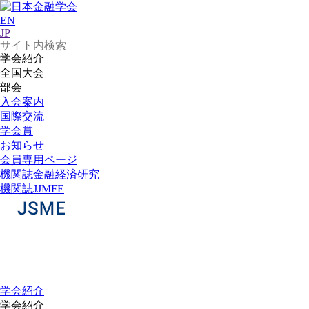
EN
JP
学会紹介
全国大会
部会
入会案内
国際交流
学会賞
お知らせ
会員専用ページ
機関誌
金融経済研究
機関誌
JJMFE
学会紹介
学会紹介