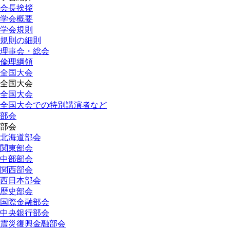
会長挨拶
学会概要
学会規則
規則の細則
理事会・総会
倫理綱領
全国大会
全国大会
全国大会
全国大会での特別講演者など
部会
部会
北海道部会
関東部会
中部部会
関西部会
西日本部会
歴史部会
国際金融部会
中央銀行部会
震災復興金融部会