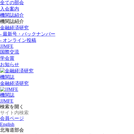
全ての部会
入会案内
機関誌紹介
機関誌紹介
金融経済研究
- 最新号・バックナンバー
- オンライン投稿
JJMFE
国際交流
学会賞
お知らせ
機関誌
金融経済研究
機関誌
JJMFE
検索を開く
会員ページ
English
北海道部会