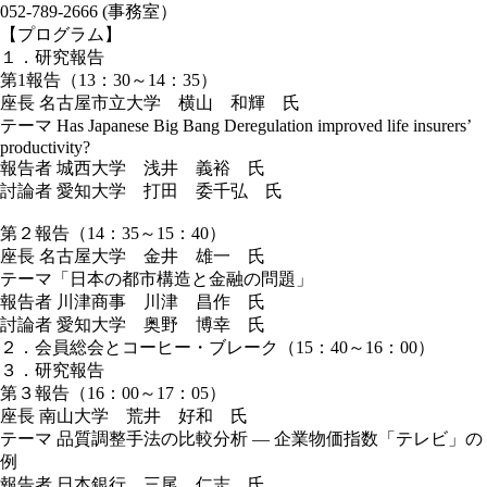
052-789-2666 (事務室）
【プログラム】
１．研究報告
第1報告（13：30～14：35）
座長 名古屋市立大学 横山 和輝 氏
テーマ Has Japanese Big Bang Deregulation improved life insurers’
productivity?
報告者 城西大学 浅井 義裕 氏
討論者 愛知大学 打田 委千弘 氏
第２報告（14：35～15：40）
座長 名古屋大学 金井 雄一 氏
テーマ「日本の都市構造と金融の問題」
報告者 川津商事 川津 昌作 氏
討論者 愛知大学 奥野 博幸 氏
２．会員総会とコーヒー・ブレーク（15：40～16：00）
３．研究報告
第３報告（16：00～17：05）
座長 南山大学 荒井 好和 氏
テーマ 品質調整手法の比較分析 ― 企業物価指数「テレビ」の
例
報告者 日本銀行 三尾 仁志 氏