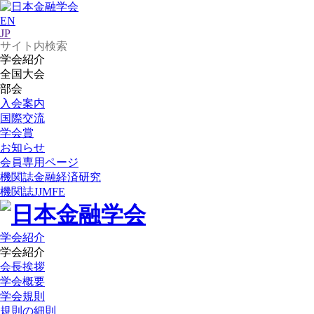
EN
JP
学会紹介
全国大会
部会
入会案内
国際交流
学会賞
お知らせ
会員専用ページ
機関誌
金融経済研究
機関誌
JJMFE
学会紹介
学会紹介
会長挨拶
学会概要
学会規則
規則の細則