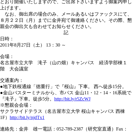
とおり開催いたしますので、ご出席下さいますよう御案内申し
上げます。
なお、御出席の場合のみ、メールあるいはファックスにて、
８月２２日（月）までに金井宛て御連絡ください。その際、懇
親会の御出欠も合わせてお知らせください。
記
日時：
2011年8月27日（土） 13：30 ～
会場：
名古屋市立大学 滝子（山の畑）キャンパス 経済学部棟１
階 大会議室
交通案内：
●地下鉄桜通線「徳重行」で『桜山』下車。 西へ徒歩15分。
●金山バスターミナルから、市バス 金山11・12・14・16系統で
『滝子』下車。徒歩5分。
http://bit.ly/r5ZcWJ
※懇親会会場：
サクラサイドテラス（名古屋市立大学 桜山キャンパス 西棟
1F）
http://bit.ly/njdTx1
連絡先：金井 雄一電話：052-789-2387（研究室直通）Fax：