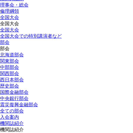
理事会・総会
倫理綱領
全国大会
全国大会
全国大会
全国大会での特別講演者など
部会
部会
北海道部会
関東部会
中部部会
関西部会
西日本部会
歴史部会
国際金融部会
中央銀行部会
震災復興金融部会
全ての部会
入会案内
機関誌紹介
機関誌紹介