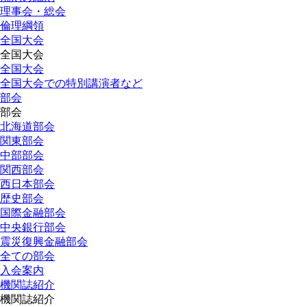
理事会・総会
倫理綱領
全国大会
全国大会
全国大会
全国大会での特別講演者など
部会
部会
北海道部会
関東部会
中部部会
関西部会
西日本部会
歴史部会
国際金融部会
中央銀行部会
震災復興金融部会
全ての部会
入会案内
機関誌紹介
機関誌紹介