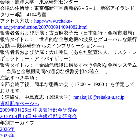
会場：麗澤大学 東京研究センター
会場の住所等：東京都新宿区西新宿6－5－1 新宿アイランド
タワー4階 4104号室
アクセス方法：
http://www.reitaku-
u.ac.jp/introduction/2007030914094082.html
報告者名および所属：古賀麻衣子氏（日本銀行・金融市場局）
報告タイトル：「世界的な金融危機の波及とグローバルな銀行
活動 ― 既存研究からのインプリケーション ―」
報告者名および所属：大山剛氏（あらた監査法人、リスク・レ
ギュラトリー・アドバイザリー）
報告タイトル：「金融危機後に構築すべき強靭な金融システム
― 当局と金融機関間の適切な役割分担の確立 ―」
注記すべき事項：
※部会終了後、簡単な懇親の会（ 17:00 － 19:00 ）を予定して
おります。
※連絡先：中島真志（麗澤大学）
mnakaj10@reitaku-u.ac.jp
資料配布ページへ
2009年9月26日 中央銀行部会研究会
2010年9月18日 中央銀行部会研究会
年別アーカイブ
2026年
2025年