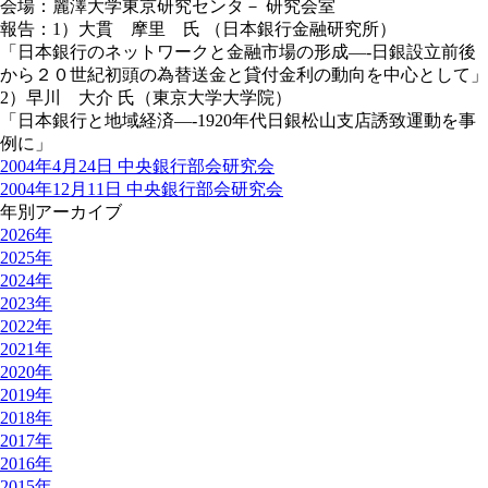
会場：麗澤大学東京研究センタ－ 研究会室
報告：1）大貫 摩里 氏 （日本銀行金融研究所）
「日本銀行のネットワークと金融市場の形成—-日銀設立前後
から２０世紀初頭の為替送金と貸付金利の動向を中心として」
2）早川 大介 氏（東京大学大学院）
「日本銀行と地域経済—-1920年代日銀松山支店誘致運動を事
例に」
2004年4月24日 中央銀行部会研究会
2004年12月11日 中央銀行部会研究会
年別アーカイブ
2026年
2025年
2024年
2023年
2022年
2021年
2020年
2019年
2018年
2017年
2016年
2015年