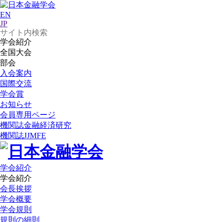
EN
JP
学会紹介
全国大会
部会
入会案内
国際交流
学会賞
お知らせ
会員専用ページ
機関誌
金融経済研究
機関誌
JJMFE
学会紹介
学会紹介
会長挨拶
学会概要
学会規則
規則の細則