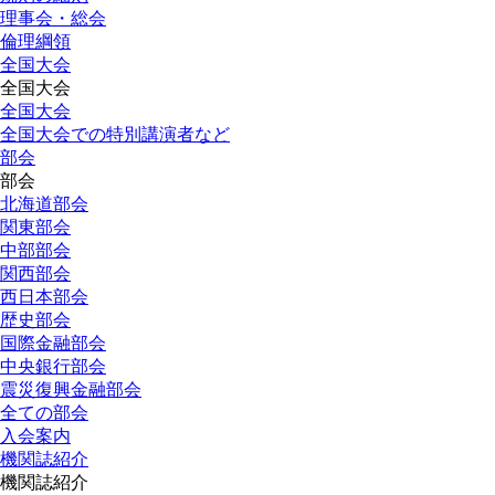
理事会・総会
倫理綱領
全国大会
全国大会
全国大会
全国大会での特別講演者など
部会
部会
北海道部会
関東部会
中部部会
関西部会
西日本部会
歴史部会
国際金融部会
中央銀行部会
震災復興金融部会
全ての部会
入会案内
機関誌紹介
機関誌紹介