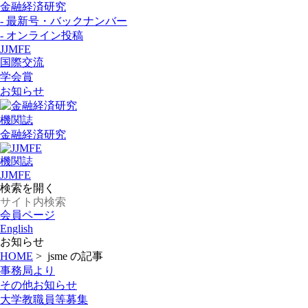
金融経済研究
- 最新号・バックナンバー
- オンライン投稿
JJMFE
国際交流
学会賞
お知らせ
機関誌
金融経済研究
機関誌
JJMFE
検索を開く
会員ページ
English
お知らせ
HOME
>
jsme の記事
事務局より
その他お知らせ
大学教職員等募集