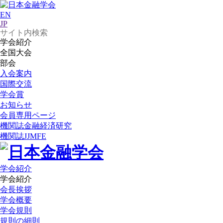
EN
JP
学会紹介
全国大会
部会
入会案内
国際交流
学会賞
お知らせ
会員専用ページ
機関誌
金融経済研究
機関誌
JJMFE
学会紹介
学会紹介
会長挨拶
学会概要
学会規則
規則の細則