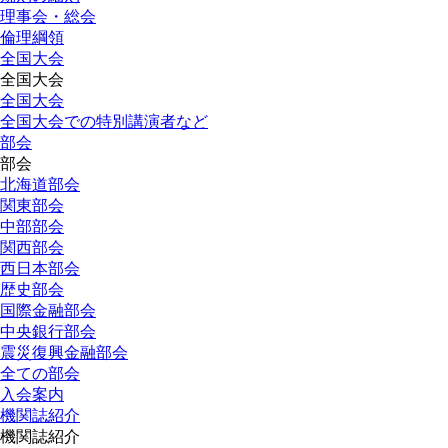
理事会・総会
倫理綱領
全国大会
全国大会
全国大会
全国大会での特別講演者など
部会
部会
北海道部会
関東部会
中部部会
関西部会
西日本部会
歴史部会
国際金融部会
中央銀行部会
震災復興金融部会
全ての部会
入会案内
機関誌紹介
機関誌紹介