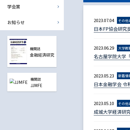
国際金融部会
学会賞
中央銀行部会
2023.07.04
その他
お知らせ
日本FP協会研究
震災復興金融部会
全ての部会
2023.06.29
大学教
機関誌
金融経済研究
名古屋学院大学
2023.05.23
新着情
機関誌
日本金融学会 令
JJMFE
2023.05.10
その他
成城大学経済研究