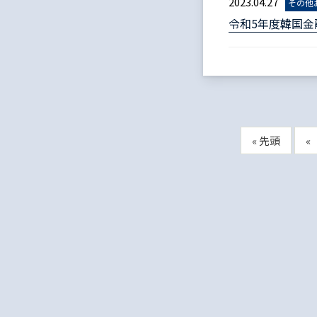
2023.04.27
その他
令和5年度韓国
« 先頭
«