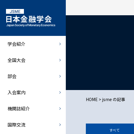
学会紹介
全国大会
部会
機関誌紹介
学会紹介
会長挨拶
全国大会
北海道部会
金融経済研究
全国大会
学会概要
全国大会での特別講演者など
関東部会
- 最新号・バックナンバー
部会
学会規則
中部部会
- オンライン投稿
規則の細則
関西部会
JJMFE
入会案内
HOME
>
jsme の記事
理事会・総会
西日本部会
機関誌紹介
倫理綱領
歴史部会
国際交流
すべて