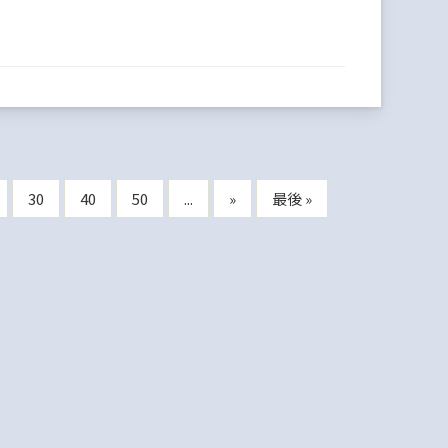
30
40
50
...
»
最後 »