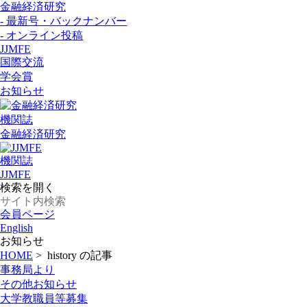
金融経済研究
- 最新号・バックナンバー
- オンライン投稿
JJMFE
国際交流
学会賞
お知らせ
機関誌
金融経済研究
機関誌
JJMFE
検索を開く
会員ページ
English
お知らせ
HOME
>
history の記事
事務局より
その他お知らせ
大学教職員等募集