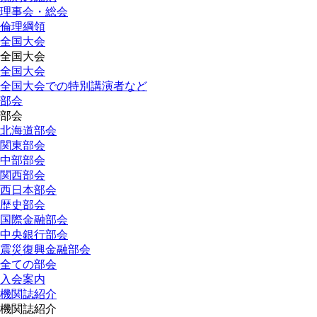
理事会・総会
倫理綱領
全国大会
全国大会
全国大会
全国大会での特別講演者など
部会
部会
北海道部会
関東部会
中部部会
関西部会
西日本部会
歴史部会
国際金融部会
中央銀行部会
震災復興金融部会
全ての部会
入会案内
機関誌紹介
機関誌紹介