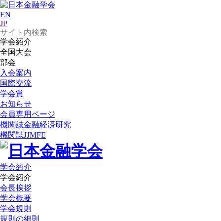
EN
JP
学会紹介
全国大会
部会
入会案内
国際交流
学会賞
お知らせ
会員専用ページ
機関誌
金融経済研究
機関誌
JJMFE
学会紹介
学会紹介
会長挨拶
学会概要
学会規則
規則の細則