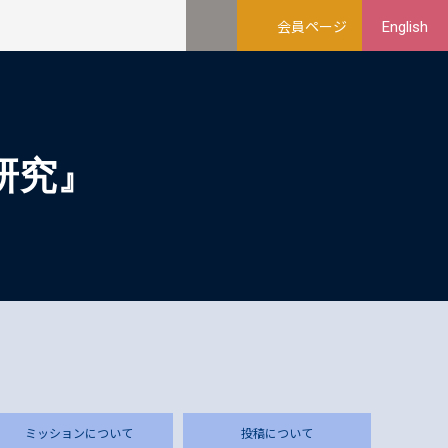
会員ページ
English
研究』
ミッションについて
投稿について