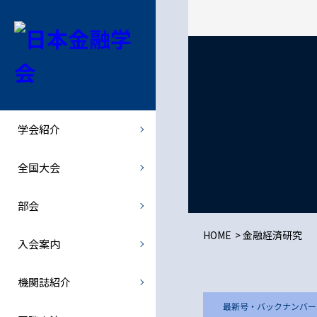
学会紹介
全国大会
部会
機関誌紹介
会長挨拶
全国大会
北海道部会
金融経済研究
学会紹介
学会概要
全国大会での特別講演者など
関東部会
- 最新号・バックナンバー
全国大会
学会規則
中部部会
- オンライン投稿
部会
規則の細則
関西部会
JJMFE
HOME
金融経済研究
入会案内
理事会・総会
西日本部会
機関誌紹介
倫理綱領
歴史部会
最新号・バックナンバー