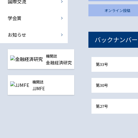
国際交流
国際金融部会
オンライン投稿
中央銀行部会
学会賞
震災復興金融部会
お知らせ
バックナンバー
全ての部会
機関誌
金融経済研究
第33号
機関誌
第30号
JJMFE
第27号